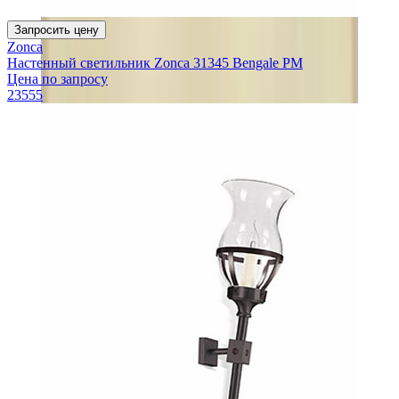
Запросить цену
Zonca
Настенный светильник Zonca 31345 Bengale PM
Цена по запросу
23555