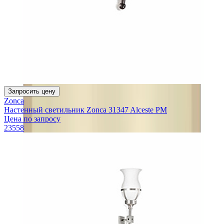
Запросить цену
Zonca
Настенный светильник Zonca 31347 Alceste PM
Цена по запросу
23558