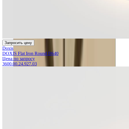
Запросить цену
Doxis
DOXIS Flat Iron Round D640
Цена по запросу
3600.00.24.927.03