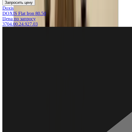
Запросить цену
Doxis
DOXIS Flat Iron 80.50
Цена по запросу
3704.00.24.927.03