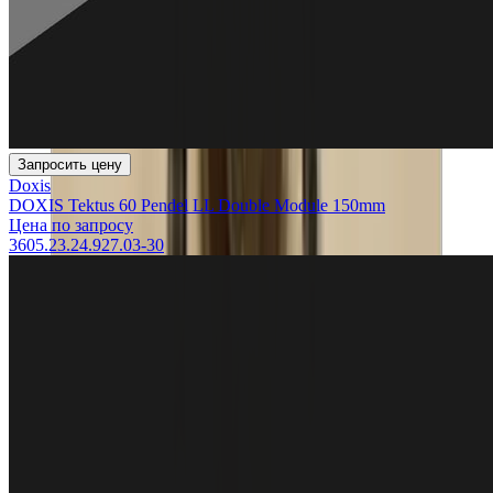
Запросить цену
Doxis
DOXIS Tektus 60 Pendel LL Double Module 150mm
Цена по запросу
3605.23.24.927.03-30