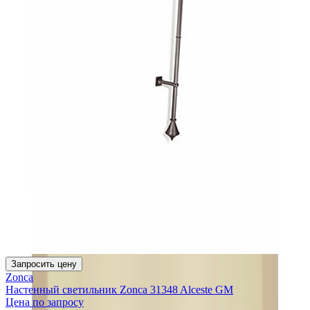
Запросить цену
Zonca
Настенный светильник Zonca 31348 Alceste GM
Цена по запросу