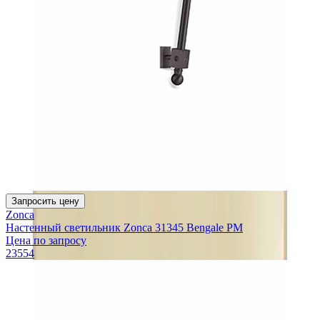
Запросить цену
Zonca
Настенный светильник Zonca 31345 Bengale PM
Цена по запросу
23554