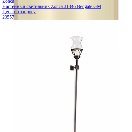
Zonca
Настенный светильник Zonca 31346 Bengale GM
Цена по запросу
23557