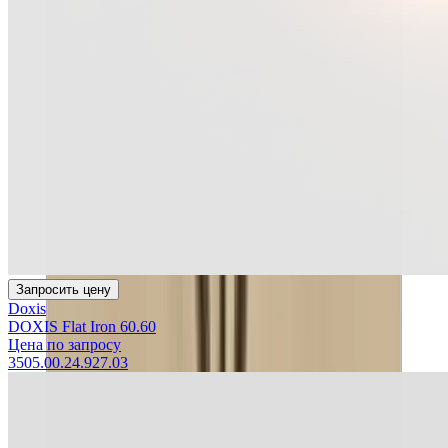
Запросить цену
Doxis
DOXIS Flat Iron 60.60
Цена по запросу
3505.00.24.927.03