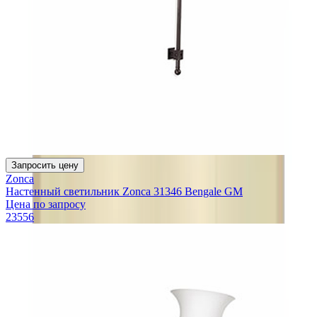
Запросить цену
Zonca
Настенный светильник Zonca 31346 Bengale GM
Цена по запросу
23556