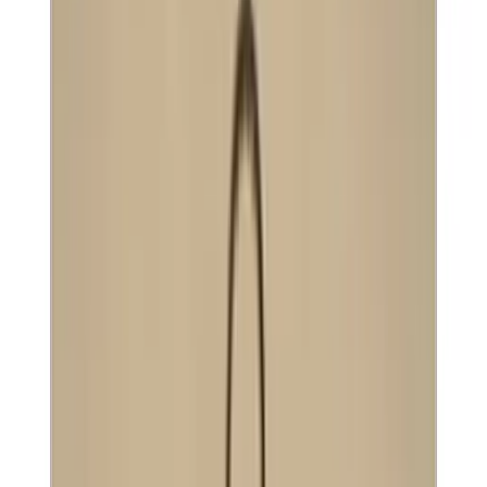
Все изделия бренда →
Настенный светильник
Zonca H 10539
Арт.
:
2694
Коллекция
:
1053
Поставка
:
60–90 дней
Настенные
светильники
Ссылка