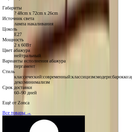
Габариты
? 48cm х 72cm х 26cm
Источник света
лампа накаливания
Цоколь
Е27
Мощность
2 х 60Вт
Цвет абажура
нейтральный
Варианты исполнения абажура
пергамент
Стиль
классический:современный:классицизм:модерн:барокко:а
деко:минимализм
Срок доставки
60–90 дней
Ещё от
Zonca
Все товары →