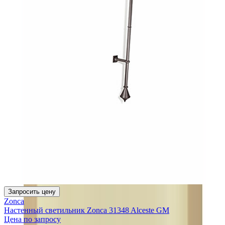
Запросить цену
Zonca
Настенный светильник Zonca 31348 Alceste GM
Цена по запросу