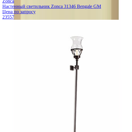
Zonca
Настенный светильник Zonca 31346 Bengale GM
Цена по запросу
23557