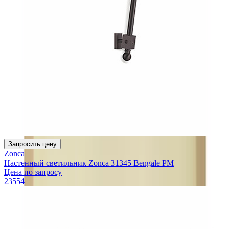
Запросить цену
Zonca
Настенный светильник Zonca 31345 Bengale PM
Цена по запросу
23554