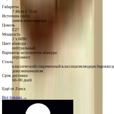
Габариты
? 48cm х 72cm
Источник света
лампа накаливания
Цоколь
Е27
Мощность
2 х 60Вт
Цвет абажура
нейтральный
Варианты исполнения абажура
пергамент
Стиль
классический:современный:классицизм:модерн:барокко:а
деко:минимализм
Срок доставки
60–90 дней
Ещё от
Zonca
Все товары →