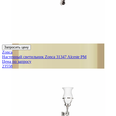
Запросить цену
Zonca
Настенный светильник Zonca 31347 Alceste PM
Цена по запросу
23558