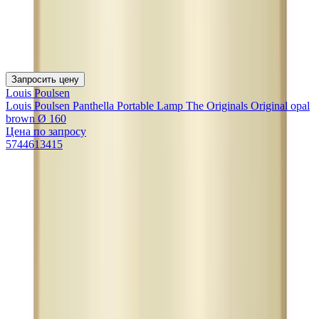
Запросить цену
Louis Poulsen
Louis Poulsen Panthella Portable Lamp The Originals Original opal
brown Ø 160
Цена по запросу
5744613415