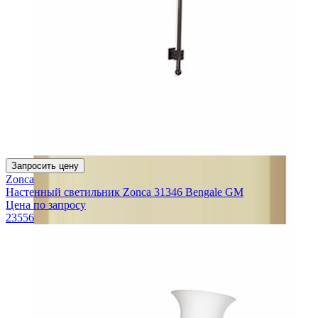
Запросить цену
Zonca
Настенный светильник Zonca 31346 Bengale GM
Цена по запросу
23556