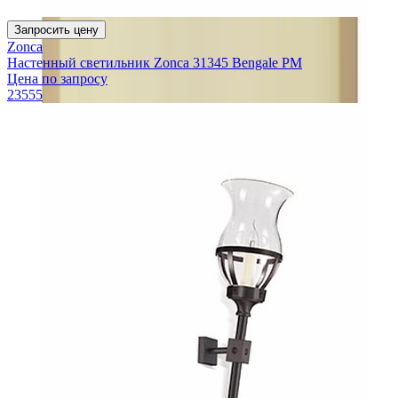
Запросить цену
Zonca
Настенный светильник Zonca 31345 Bengale PM
Цена по запросу
23555