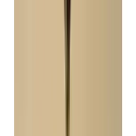
Все изделия бренда →
Настольная лампа Zonca H
10540
Арт.
:
2695
Коллекция
:
1054
Поставка
:
60–90 дней
Настольные
лампы
Ссылка