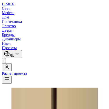
LIMEX
Свет
Мебель
Дом
Сантехника
Электро
Двери
Бренды
Дизайнеры
Идеи
Проекты
RU
Расчет проекта
LIMEX
/
Zonca
/
Настольные лампы
Zonca