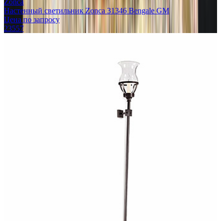
Zonca
Настенный светильник Zonca 31346 Bengale GM
Цена по запросу
23557