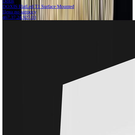
Doxis
DOXIS FlatLed T1 Surface Mounted
Цена по запросу
467.37.24.927.03