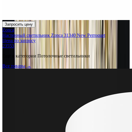
Запросить цену
Zonca
Настенный светильник Zonca 31340 New Perroquet
Цена по запросу
23553
Ещё в категории
Потолочные светильники
Все товары →