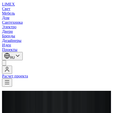
LIMEX
Свет
Мебель
Дом
Сантехника
Электро
Двери
Бренды
Дизайнеры
Идеи
Проекты
RU
Расчет проекта
LIMEX
/
Zonca
/
Потолочные светильники
/
Потолочные светильники