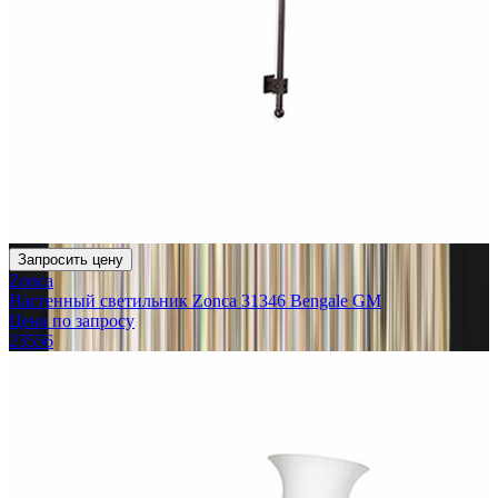
Запросить цену
Zonca
Настенный светильник Zonca 31346 Bengale GM
Цена по запросу
23556