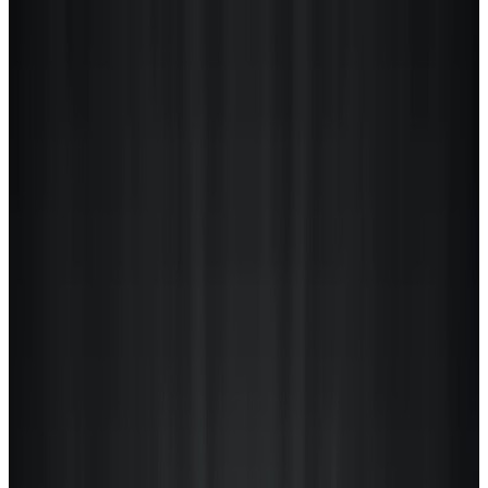
Zonca
Все изделия бренда →
Потолочный светильник
Zonca H 10553-10555
Арт.
:
2607
Коллекция
:
1055
Поставка
:
60–90 дней
Потолочные
светильники
Ссылка