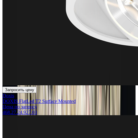
Запросить цену
Doxis
DOXIS FlatLed T2 Surface Mounted
Цена по запросу
468.27.24.927.03