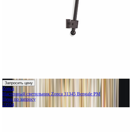
Запросить цену
Zonca
Настенный светильник Zonca 31345 Bengale PM
Цена по запросу
23554