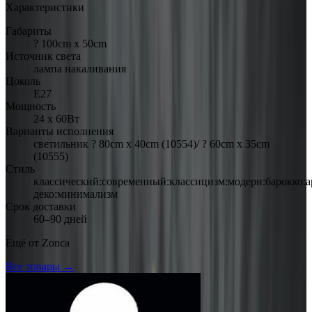
Характеристики
Габариты
? 100cm х 50cm
Источник света
лампа накаливания
Цоколь
Е27
Мощность
24 х 60Вт
Варианты исполнения
светильник ? 80cm х 40cm (10554)/ ? 60cm х 35cm
(10555)
Стиль
классический:современный:классицизм:модерн:барокко:а
деко:минимализм
Срок доставки
60–90 дней
Ещё от
Zonca
Все товары →