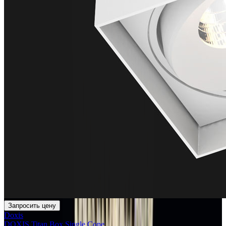
Запросить цену
Doxis
DOXIS Titan Box Single Cone