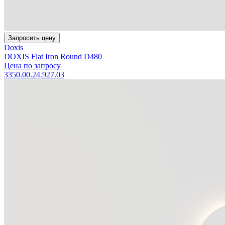
Запросить цену
Doxis
DOXIS Flat Iron Round D480
Цена по запросу
3350.00.24.927.03