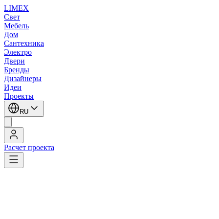
LIMEX
Свет
Мебель
Дом
Сантехника
Электро
Двери
Бренды
Дизайнеры
Идеи
Проекты
RU
Расчет проекта
LIMEX
/
Zonca
/
Настенные светильники
Zonca