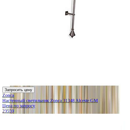
Запросить цену
Zonca
Настенный светильник Zonca 31348 Alceste GM
Цена по запросу
23559