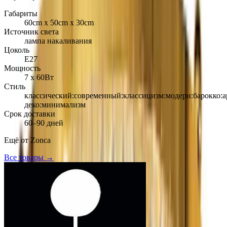
Габариты
60cm х 50cm х 30cm
Источник света
лампа накаливания
Цоколь
Е27
Мощность
7 х 60Вт
Стиль
классический:современный:классицизм:модерн:барокко:а
деко:минимализм
Срок доставки
60–90 дней
Ещё от
Zonca
Все товары →