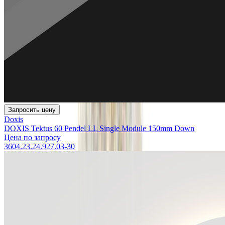
Запросить цену
Doxis
DOXIS Tektus 60 Pendel LL Single Module 150mm Down
Цена по запросу
3604.23.24.927.03-30