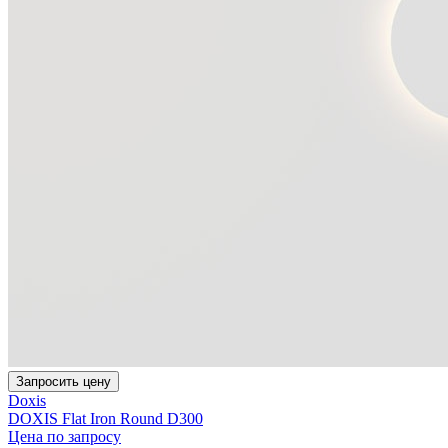
Запросить цену
Doxis
DOXIS Flat Iron Round D300
Цена по запросу