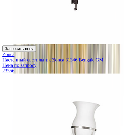
Запросить цену
Zonca
Настенный светильник Zonca 31346 Bengale GM
Цена по запросу
23556