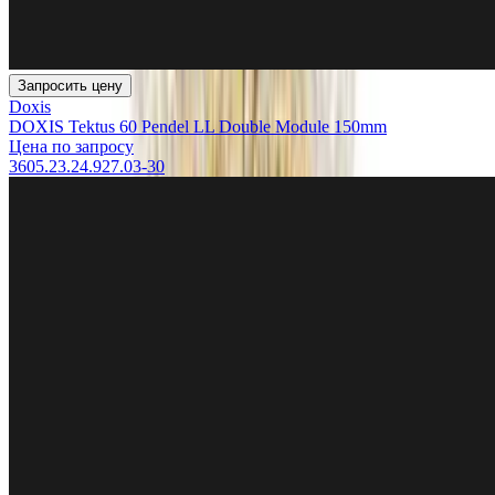
Запросить цену
Doxis
DOXIS Tektus 60 Pendel LL Double Module 150mm
Цена по запросу
3605.23.24.927.03-30