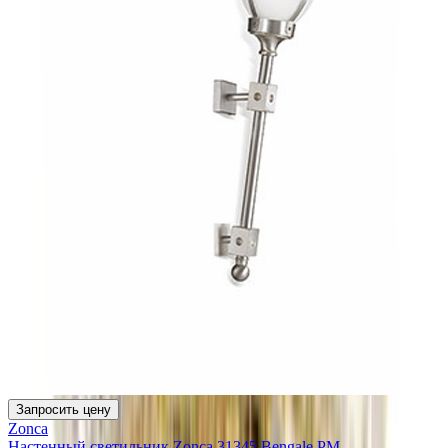
Запросить цену
Zonca
Настенный светильник Zonca 31345 Bengale PM