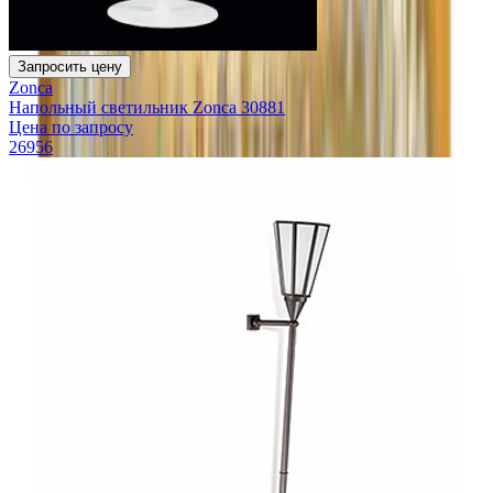
Запросить цену
Zonca
Напольный светильник Zonca 30881
Цена по запросу
26956