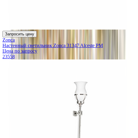
Запросить цену
Zonca
Настенный светильник Zonca 31347 Alceste PM
Цена по запросу
23558