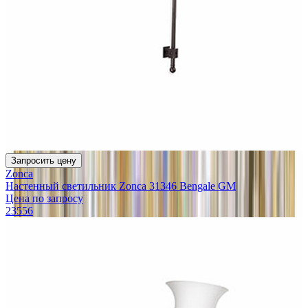
Запросить цену
Zonca
Настенный светильник Zonca 31346 Bengale GM
Цена по запросу
23556