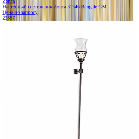
Zonca
Настенный светильник Zonca 31346 Bengale GM
Цена по запросу
23557