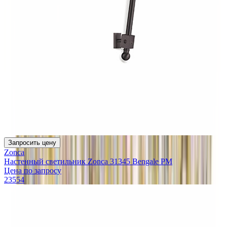
Запросить цену
Zonca
Настенный светильник Zonca 31345 Bengale PM
Цена по запросу
23554