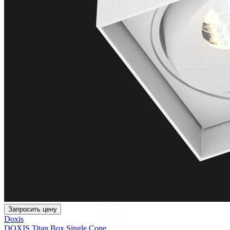
Запросить цену
Doxis
DOXIS Titan Box Single Cone