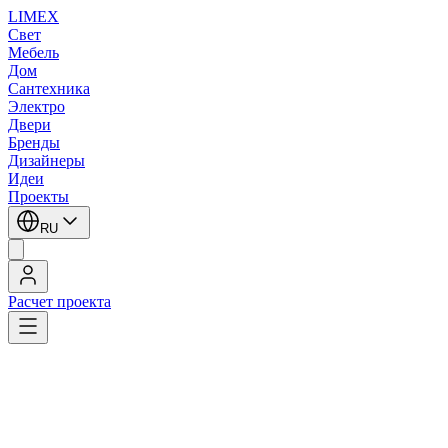
LIMEX
Свет
Мебель
Дом
Сантехника
Электро
Двери
Бренды
Дизайнеры
Идеи
Проекты
RU
Расчет проекта
LIMEX
/
Zonca
/
Потолочные светильники
/
Потолочные светильники