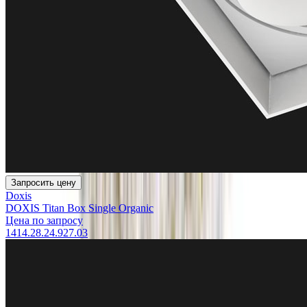
Запросить цену
Doxis
DOXIS Titan Box Single Organic
Цена по запросу
1414.28.24.927.03