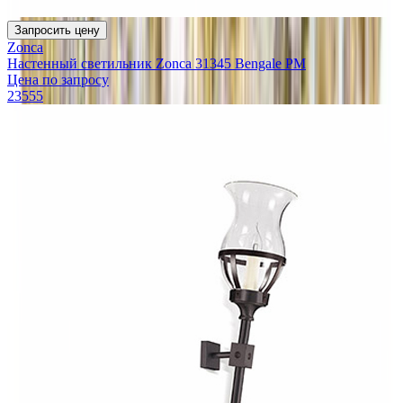
Запросить цену
Zonca
Настенный светильник Zonca 31345 Bengale PM
Цена по запросу
23555