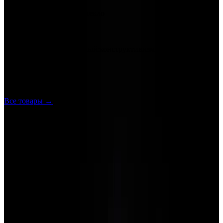
Рассеиватель
матовое слоеное стекло
Цвет рассеивателя
белый
Стиль
хай-тек:современный:конструктивизм:необарокко
Срок доставки
60–90 дней
Ещё в категории
Бра
Все товары →