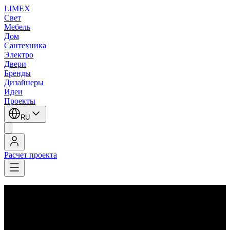
LIMEX
Свет
Мебель
Дом
Сантехника
Электро
Двери
Бренды
Дизайнеры
Идеи
Проекты
RU
Расчет проекта
LIMEX
/
Leucos (Alt Lucialternative)
/
Бра
Leucos (Alt Lucialternative)