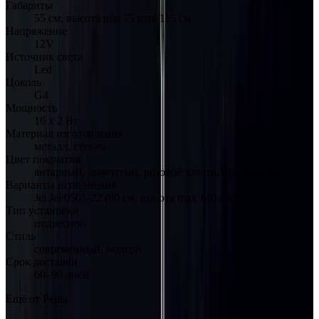
Габариты
55 см, высота min 75 max 115 см
Напряжение
12V
Источник света
Led
Цоколь
G4
Мощность
16 х 2 Вт
Материал изготовления
металл, стекло
Цвет покрытия
янтарный, дымчатый, розовое золото, прозрачный
Варианты исполнения
Jei Jei 0501-22 (80 см, высота max 140 см)
Тип установки
подвесной
Стиль
современный, модерн
Срок доставки
60–90 дней
Ещё от
Penta