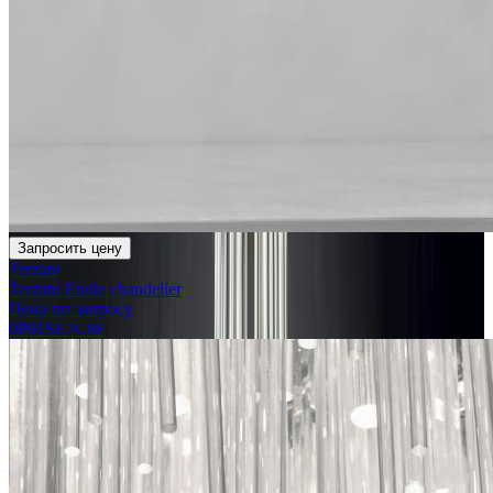
Запросить цену
Terzani
Terzani Etoile chandelier
Цена по запросу
0P01SE7C8F