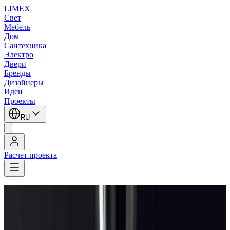
LIMEX
Свет
Мебель
Дом
Сантехника
Электро
Двери
Бренды
Дизайнеры
Идеи
Проекты
RU
Расчет проекта
LIMEX
/
Penta
/
Люстры
1
/
3