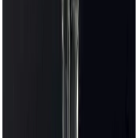
Telegram
Консультация и подбор
Подскажем по совместимости, отделкам, срокам поставки и
подберем вариант под интерьер или проект.
Запросить информацию о цене