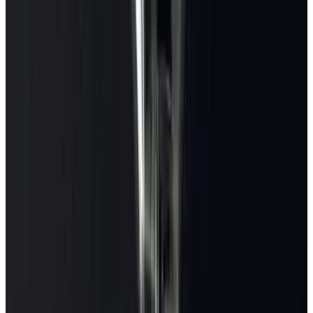
Penta
Все изделия бренда →
Люстра Penta Jei Jei 0501-21
Арт.
:
0501-21
Коллекция
:
Jei Jei
Поставка
:
60–90 дней
Люстры
Ссылка