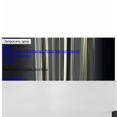
Запросить цену
Penta
Подвесной светильник Penta Yan suspension
Цена по запросу
1910-21
Ещё в категории
Люстры
Все товары →