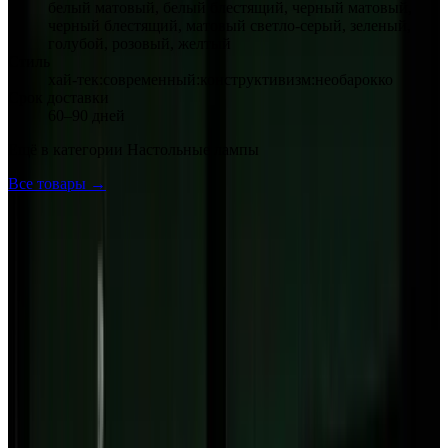
белый матовый, белый блестящий, черный матовый,
черный блестящий, матовый светло-серый, зеленый,
голубой, розовый, желтый
Стиль
хай-тек:современный:конструктивизм:необарокко
Срок доставки
60–90 дней
Ещё в категории
Настольные лампы
Все товары →