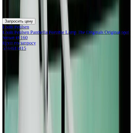
Запросить цену
Louis Poulsen
Louis Poulsen Panthella Portable Lamp The Originals Original opal
brown Ø 160
Цена по запросу
5744613415