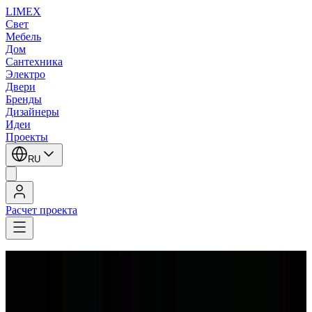
LIMEX
Свет
Мебель
Дом
Сантехника
Электро
Двери
Бренды
Дизайнеры
Идеи
Проекты
RU
Расчет проекта
LIMEX
/
Leucos (Alt Lucialternative)
/
Настольные лампы
Leucos (Alt Lucialternative)