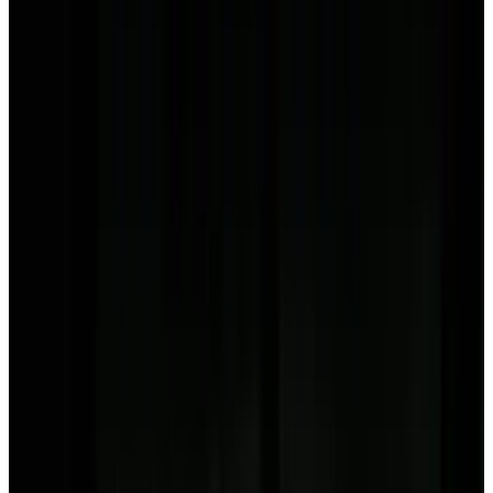
Все изделия бренда →
Leucos (Alt Lucialternative) JJ
Арт.
:
2273
Коллекция
:
JJ
Поставка
:
60–90 дней
Настольные
лампы
Ссылка