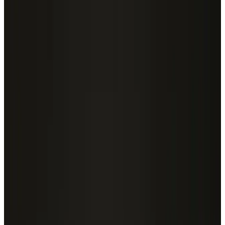
1
/
4
Все изделия бренда →
Осветительный столб Vibia
June 4770
Арт.
:
June 4770
Поставка
:
60–90 дней
Осветительные столбы
Ссылка