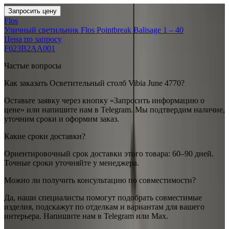
Запросить цену
Flos
Уличный светильник Flos Pointbreak Balisage 1 – 40
Цена по запросу
F023B2AA001
Частые вопросы
Как заказать Осветительный столб Vibia June 4770?
Оставьте заявку через кнопку «Запросить информацию о
цене» или напишите нам в Telegram. Мы подтвердим наличие,
уточним сроки и оформим заказ.
Какие сроки доставки?
Ориентировочный срок доставки этого товара: 60–90 дней.
Точные сроки уточняйте у менеджера.
Можно ли получить консультацию по совместимости?
Да, наши специалисты помогут подобрать совместимые
изделия, подскажут по отделкам и вариантам для вашего
интерьера. Напишите нам в Telegram или Max.