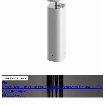
Запросить цену
Flos
Осветительный столб Flos Pointbreak Pointbreak Bollard 1 – 300
Цена по запросу
F023E2AA001