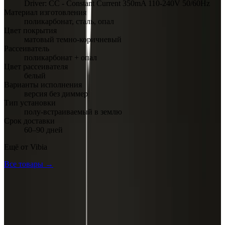
Driver: CC - Constant Current 350mA 110-240V 50/60Hz
Материал изготовления
поликарбонат, сталь, опал
Цвет покрытия
матовый темно-коричневый
Рассеиватель
поликарбонат + опал
Цвет рассеивателя
белый
Варианты исполнения
версия без диммер
Тип установки
полу-встраиваемый в землю
Срок доставки
60–90 дней
Ещё от
Vibia
Все товары →