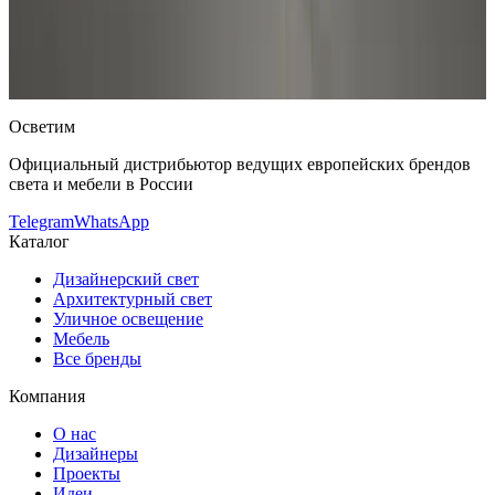
Vibia
Осветительный столб Vibia June 4770
— купить в
интернет-магазине OSVETIM с доставкой по России.
Каталог
осветительные столбы с фото, характеристиками и
актуальными ценами.
Оригинальная продукция Vibia.
Консультация и подбор: Telegram, Max.
Осветим
Официальный дистрибьютор ведущих европейских брендов
света и мебели в России
Telegram
WhatsApp
Каталог
Дизайнерский свет
Архитектурный свет
Уличное освещение
Мебель
Все бренды
Компания
О нас
Дизайнеры
Проекты
Идеи