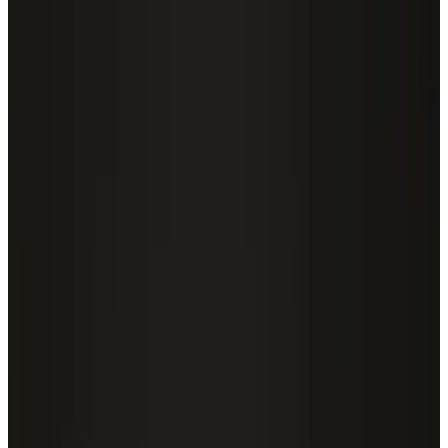
Telegram
Консультация и подбор
Подскажем по совместимости, отделкам, срокам поставки и
подберем вариант под интерьер или проект.
Запросить информацию о цене