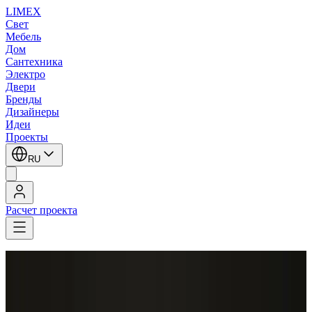
LIMEX
Свет
Мебель
Дом
Сантехника
Электро
Двери
Бренды
Дизайнеры
Идеи
Проекты
RU
Расчет проекта
LIMEX
/
Vibia
/
Emiliana Design Studio
/
Осветительные столбы