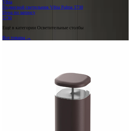
Vibia
Подвесной светильник Vibia Palma 3730
Цена по запросу
3730
Ещё в категории
Осветительные столбы
Все товары →