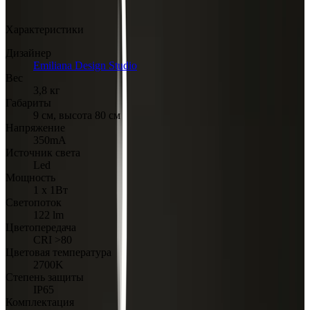
Арт.: June 4770
·
Добавлено: 04.09.2017
Характеристики
Дизайнер
Emiliana Design Studio
Вес
3,8 кг
Габариты
9 см, высота 80 см
Напряжение
350mA
Источник света
Led
Мощность
1 х 1Вт
Светопоток
122 lm
Цветопередача
CRI >80
Цветовая температура
2700K
Степень защиты
IP65
Комплектация