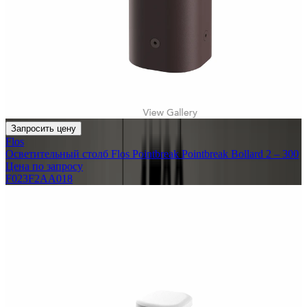
Запросить цену
Flos
Осветительный столб Flos Pointbreak Pointbreak Bollard 2 – 300
Цена по запросу
F023F2AA018