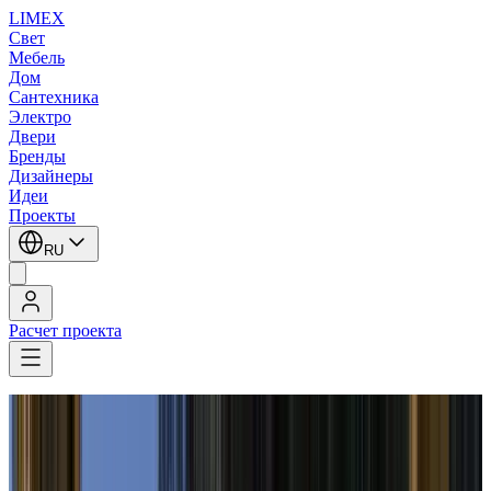
LIMEX
Свет
Мебель
Дом
Сантехника
Электро
Двери
Бренды
Дизайнеры
Идеи
Проекты
RU
Расчет проекта
LIMEX
/
Vibia
/
Emiliana Design Studio
/
Настольные лампы