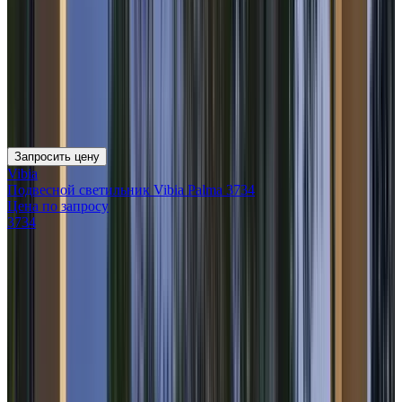
Запросить цену
Vibia
Подвесной светильник Vibia Palma 3734
Цена по запросу
3734