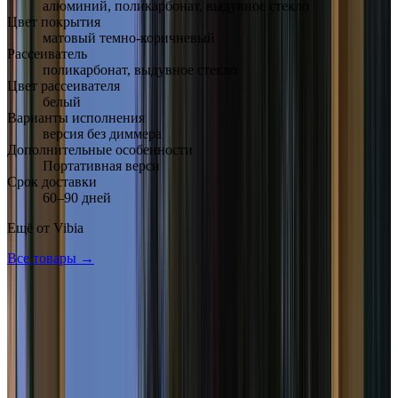
алюминий, поликарбонат, выдувное стекло
Цвет покрытия
матовый темно-коричневый
Рассеиватель
поликарбонат, выдувное стекло
Цвет рассеивателя
белый
Варианты исполнения
версия без диммера
Дополнительные особенности
Портативная верси
Срок доставки
60–90 дней
Ещё от
Vibia
Все товары →