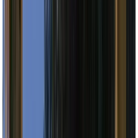
Telegram
Консультация и подбор
Подскажем по совместимости, отделкам, срокам поставки и
подберем вариант под интерьер или проект.
Запросить информацию о цене