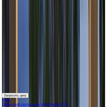
Запросить цену
Vibia
Подвесной светильник Vibia Palma 3730