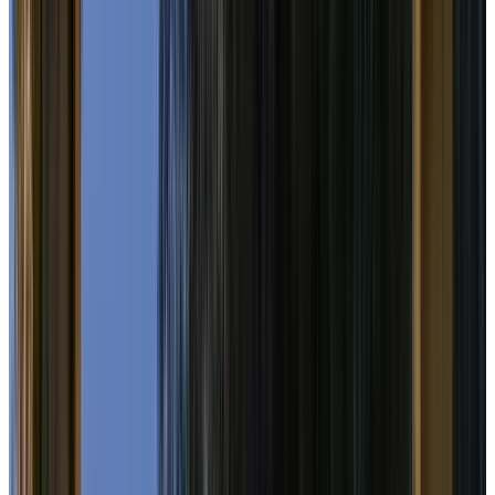
1
/
2
Все изделия бренда →
Настольная лампа Vibia June
4790
Арт.
:
June 4790
Поставка
:
60–90 дней
Настольные лампы
Ссылка