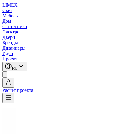
LIMEX
Свет
Мебель
Дом
Сантехника
Электро
Двери
Бренды
Дизайнеры
Идеи
Проекты
RU
Расчет проекта
LIMEX
/
Brand van Egmond
/
Дизайнерский свет
1
/
3