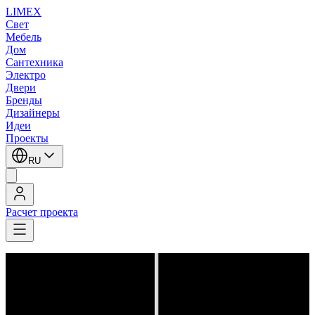
LIMEX
Свет
Мебель
Дом
Сантехника
Электро
Двери
Бренды
Дизайнеры
Идеи
Проекты
RU
Расчет проекта
LIMEX
/
Brand van Egmond
/
Подвесные светильники
1
/
3