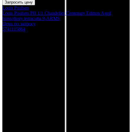
Запросить цену
Louis Poulsen
Louis Poulsen PH 1/1 Chandelier Centenary Edition Aged
brass/dusty terracotta 9-ARMS
Цена по запросу
5741115864