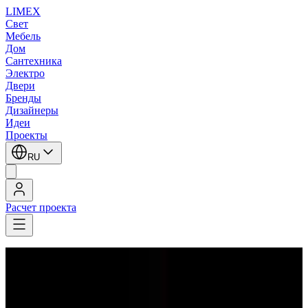
LIMEX
Свет
Мебель
Дом
Сантехника
Электро
Двери
Бренды
Дизайнеры
Идеи
Проекты
RU
Расчет проекта
LIMEX
/
Patrizia Volpato
/
Настольные лампы
Patrizia Volpato