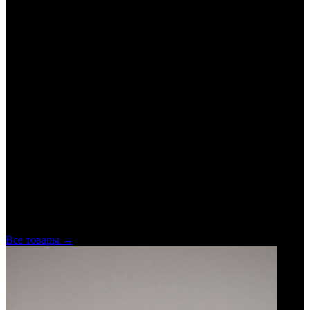
Габариты
38 x 17 cm, высота 51 cm
Источник света
галогенная лампа
Мощность
4 х 75Вт
Цвет декоративных элементов
красный, оранжевый, прозрачный, фиолетовый
Цвет покрытия
серебро, золото
Стиль
современный:классический:модерн:классицизм:ар-
деко:дизайнерский:необарокко
Срок доставки
60–90 дней
Ещё от
Patrizia Volpato
Все товары →