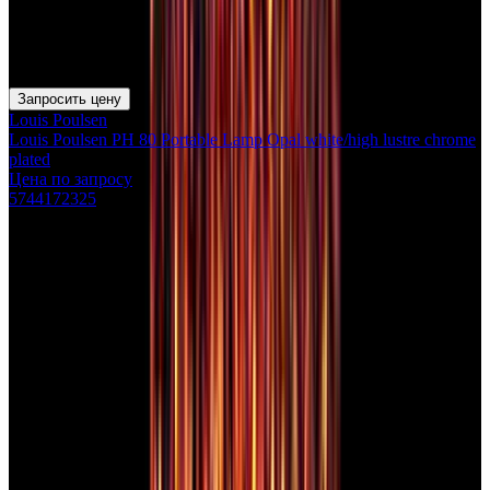
Запросить цену
Louis Poulsen
Louis Poulsen PH 80 Portable Lamp Opal white/high lustre chrome
plated
Цена по запросу
5744172325