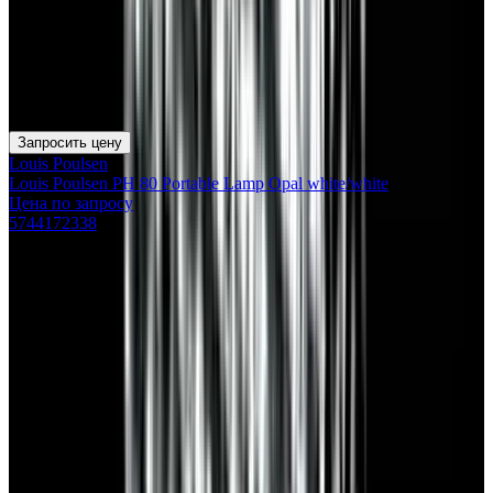
Запросить цену
Louis Poulsen
Louis Poulsen PH 80 Portable Lamp Opal white/white
Цена по запросу
5744172338