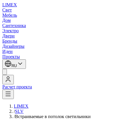
LIMEX
Свет
Мебель
Дом
Сантехника
Электро
Двери
Бренды
Дизайнеры
Идеи
Проекты
RU
Расчет проекта
LIMEX
/
SLV
/
Встраиваемые в потолок светильники