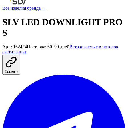
Все изделия бренда →
SLV LED DOWNLIGHT PRO
S
Арт.
:
162474
Поставка
:
60–90 дней
Встраиваемые в потолок
светильники
Ссылка