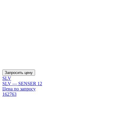
Запросить цену
SLV
SLV — SENSER 12
Цена по запросу
162763