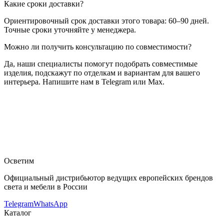
Какие сроки доставки?
Ориентировочный срок доставки этого товара: 60–90 дней.
Точные сроки уточняйте у менеджера.
Можно ли получить консультацию по совместимости?
Да, наши специалисты помогут подобрать совместимые
изделия, подскажут по отделкам и вариантам для вашего
интерьера. Напишите нам в Telegram или Max.
Flos Architectural
Встраиваемый в потолок светильник Flos
Architectural Light Soldier
— купить в интернет-магазине
OSVETIM с доставкой по России.
Каталог встраиваемые в
потолок светильники с фото, характеристиками и
актуальными ценами.
Оригинальная продукция Flos
Architectural.
Консультация и подбор: Telegram, Max.
Осветим
Официальный дистрибьютор ведущих европейских брендов
света и мебели в России
Telegram
WhatsApp
Каталог