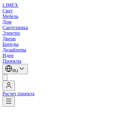
LIMEX
Свет
Мебель
Дом
Сантехника
Электро
Двери
Бренды
Дизайнеры
Идеи
Проекты
RU
Расчет проекта
LIMEX
/
Flos Architectural
/
Встраиваемые в потолок светильники