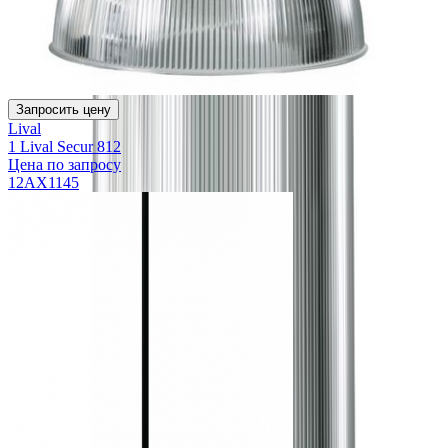
Запросить цену
Lival
1 Lival Secur 812
Цена по запросу
12AX1145