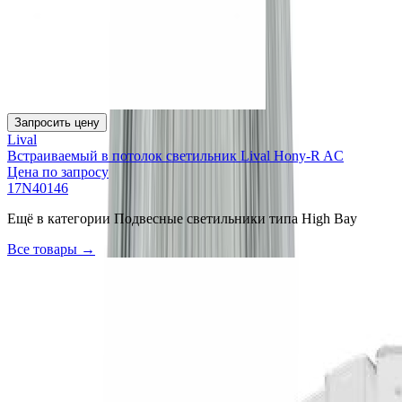
Запросить цену
Lival
Встраиваемый в потолок светильник Lival Hony-R AC
Цена по запросу
17N40146
Ещё в категории
Подвесные светильники типа High Bay
Все товары →