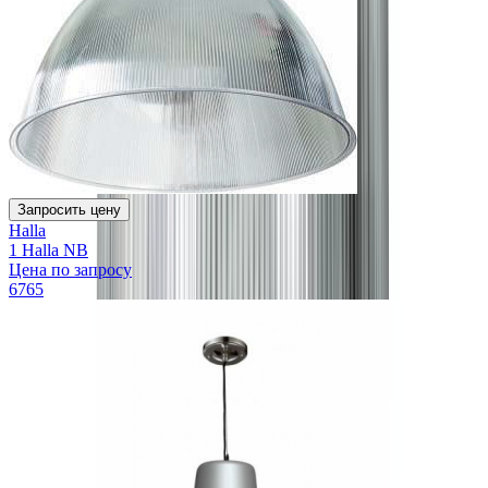
Запросить цену
Halla
1 Halla NB
Цена по запросу
6765