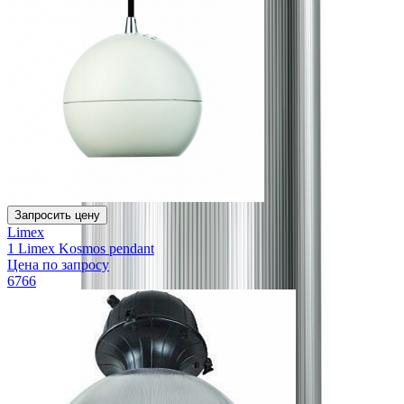
Запросить цену
Limex
1 Limex Kosmos pendant
Цена по запросу
6766