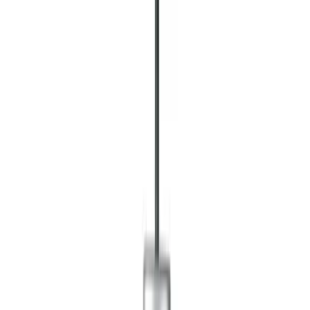
Все изделия бренда →
1 Lival Secur 812 / Secur 816
Арт.
:
155
Коллекция
:
Secur
Поставка
:
60–90 дней
Подвесные
светильники типа High Bay
Ссылка