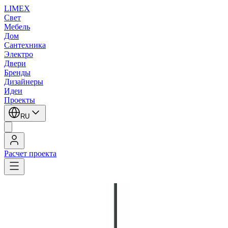
LIMEX
Свет
Мебель
Дом
Сантехника
Электро
Двери
Бренды
Дизайнеры
Идеи
Проекты
RU
Расчет проекта
LIMEX
/
Lival
/
Подвесные светильники типа High Bay
Lival