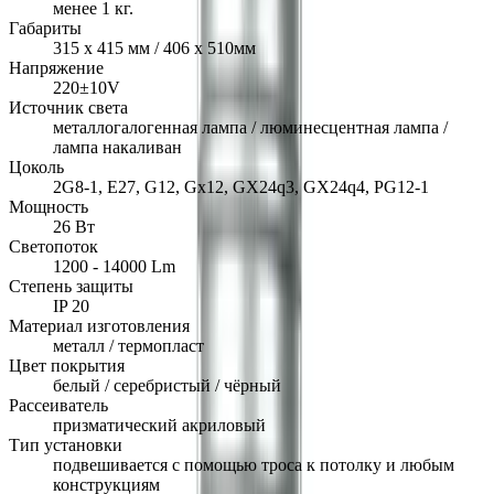
менее 1 кг.
Габариты
315 х 415 мм / 406 х 510мм
Напряжение
220±10V
Источник света
металлогалогенная лампа / люминесцентная лампа /
лампа накаливан
Цоколь
2G8-1, E27, G12, Gx12, GX24q3, GX24q4, PG12-1
Мощность
26 Вт
Светопоток
1200 - 14000 Lm
Степень защиты
IP 20
Материал изготовления
металл / термопласт
Цвет покрытия
белый / серебристый / чёрный
Рассеиватель
призматический акриловый
Тип установки
подвешивается с помощью троса к потолку и любым
конструкциям