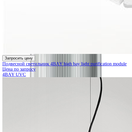
Запросить цену
Подвесной светильник 4BAY high bay light purification module
Цена по запросу
4BAY UVC