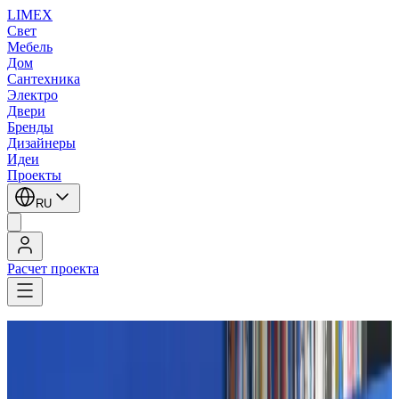
LIMEX
Свет
Мебель
Дом
Сантехника
Электро
Двери
Бренды
Дизайнеры
Идеи
Проекты
RU
Расчет проекта
LIMEX
/
Торшеры
1
/
6