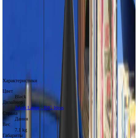
MAX
Арт.: 5744166797
·
Добавлено: 31.03.2026
Характеристики
Цвет
Black
Дизайнер
Jakob Lange - BIG Ideas
Страна
Дания
Вес
7.1 kg
Габариты