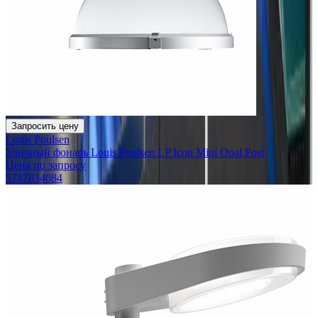
Запросить цену
Louis Poulsen
Уличный фонарь Louis Poulsen LP Icon Mini Opal Post
Цена по запросу
5747834084