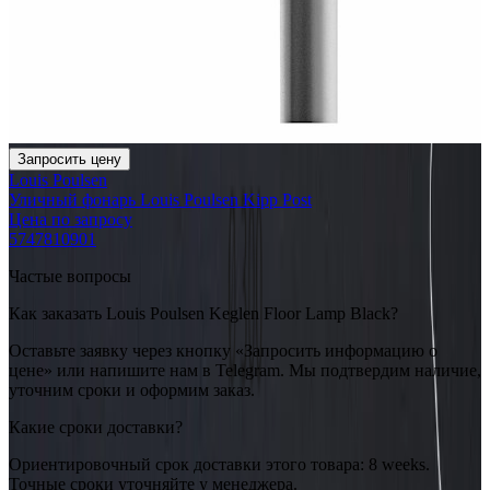
Запросить цену
Louis Poulsen
Уличный фонарь Louis Poulsen Kipp Post
Цена по запросу
5747810901
Частые вопросы
Как заказать Louis Poulsen Keglen Floor Lamp Black?
Оставьте заявку через кнопку «Запросить информацию о
цене» или напишите нам в Telegram. Мы подтвердим наличие,
уточним сроки и оформим заказ.
Какие сроки доставки?
Ориентировочный срок доставки этого товара: 8 weeks.
Точные сроки уточняйте у менеджера.