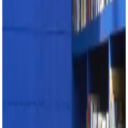
Все изделия бренда →
Louis Poulsen Keglen Floor
Lamp Black
The floor lamp’s distinctive conical shade has a built-in curved
diffuser. This ensures an attractive and glare-free downwardly
directed light. The stem morphs into the diffuser shade, folding
inward and creating a beautiful organic geometry. A gentle light is
also emitted upward through a discreet uniform opening in the top of
the shade to create a perfect ambiance. Keglen was created by BIG
Ideas in collaboration with Louis Poulsen in 2017. The aim was to
create a simple but unique lamp focusi
Арт.
:
5744166797
Поставка
:
8 weeks
Цвет
:
Black
Ссылка