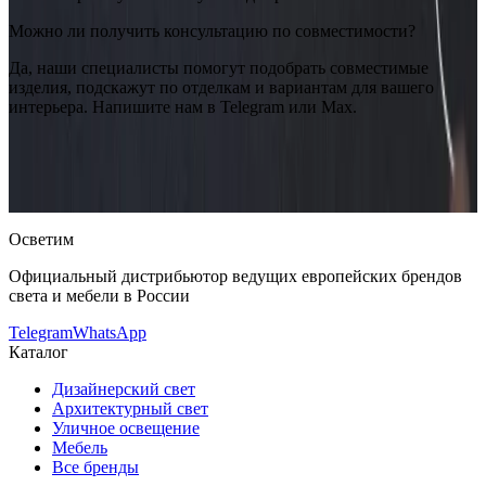
Можно ли получить консультацию по совместимости?
Да, наши специалисты помогут подобрать совместимые
изделия, подскажут по отделкам и вариантам для вашего
интерьера. Напишите нам в Telegram или Max.
Louis Poulsen
Louis Poulsen Keglen Floor Lamp Black
— купить
в интернет-магазине OSVETIM с доставкой по России.
Оригинальная продукция Louis Poulsen.
Консультация и
подбор: Telegram, Max.
Осветим
Официальный дистрибьютор ведущих европейских брендов
света и мебели в России
Telegram
WhatsApp
Каталог
Дизайнерский свет
Архитектурный свет
Уличное освещение
Мебель
Все бренды