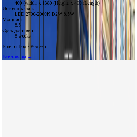
400 (width) x 1380 (Height) x 400 (Length)
Источник света
LED 2700-2000K D2W 8.5W
Мощность
8.5
Срок доставки
8 weeks
Ещё от
Louis Poulsen
Все товары →