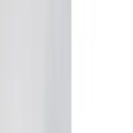
ARDI Freedom Outdoor
тильники