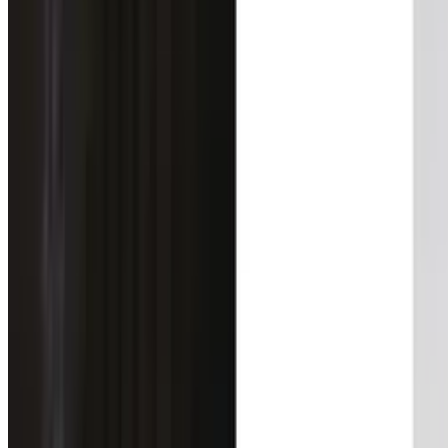
1
/
3
Все изделия бренда →
Напольный светильник CONT
Арт.
:
Freedom Outdoor
Поставка
:
60–90 дней
Пьедестальные све
Ссылка