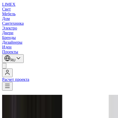
LIMEX
Свет
Мебель
Дом
Сантехника
Электро
Двери
Бренды
Дизайнеры
Идеи
Проекты
RU
Расчет проекта
LIMEX
/
Contardi
/
Massimiliano Raggi
/
Уличные фонари
/
Пьедестальные светильники