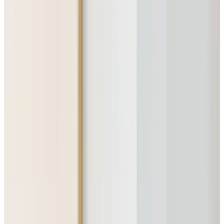
1
/
14
HAY
Все изделия бренда →
Напольный светильник HAY
Fifty Fifty
Коллекция
:
Fifty Fifty
Поставка
:
60–90 дней
Напольные
светильники
Ссылка