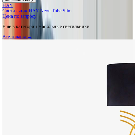
HAY
Светильник HAY Neon Tube Slim
Цена по запросу
Ещё в категории
Напольные светильники
Все товары →