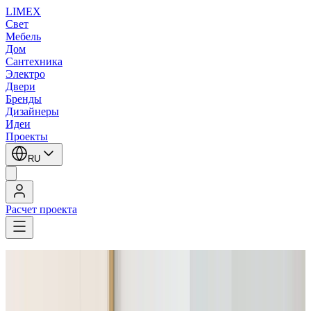
LIMEX
Свет
Мебель
Дом
Сантехника
Электро
Двери
Бренды
Дизайнеры
Идеи
Проекты
RU
Расчет проекта
LIMEX
/
HAY
/
Sam Weller
/
Напольные светильники