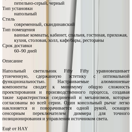
пепельно-серый, черный
Тип установки
напольный
Стиль
современный, скандинавский
Тип помещения
ванные комнаты, кабинет, спальня, гостиная, прихожая,
кухня, столовая, холл, кафе/бары, рестораны
Срок доставки
60–90 дней
Описание
Напольный светильник Fifty Fifty уравновешивает
утонченную, сдержанную эстетику с оптимальной
функциональностью. Настраиваемые алюминиевые
компоненты сводят к минимуму общую сложность
проектирования и производственного процесса, создавая
такие характеристики соединений и механизмов, которые
согласованы во всей серии. Один консольный рычаг легко
наклоняется и поворачивается одной рукой, оснащен
сенсорным переключателем диммера для точного
позиционирования и управления источником света.
Ещё от
HAY