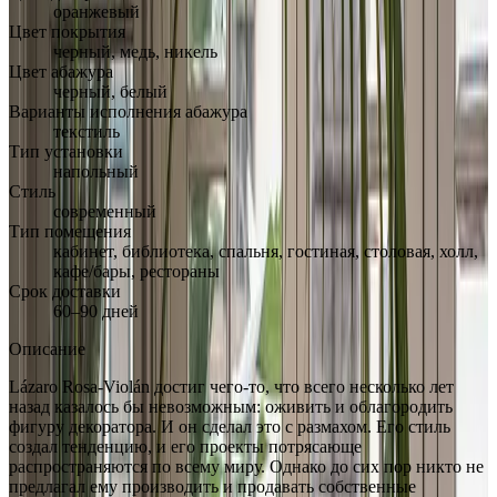
оранжевый
Цвет покрытия
черный, медь, никель
Цвет абажура
черный, белый
Варианты исполнения абажура
текстиль
Тип установки
напольный
Стиль
современный
Тип помещения
кабинет, библиотека, спальня, гостиная, столовая, холл,
кафе/бары, рестораны
Срок доставки
60–90 дней
Описание
Lázaro Rosa-Violán достиг чего-то, что всего несколько лет
назад казалось бы невозможным: оживить и облагородить
фигуру декоратора. И он сделал это с размахом. Его стиль
создал тенденцию, и его проекты потрясающе
распространяются по всему миру. Однако до сих пор никто не
предлагал ему производить и продавать собственные