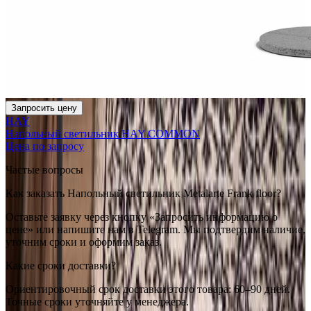
Запросить цену
HAY
Напольный светильник HAY COMMON
Цена по запросу
Частые вопросы
Как заказать Напольный светильник Metalarte Frank floor?
Оставьте заявку через кнопку «Запросить информацию о
цене» или напишите нам в Telegram. Мы подтвердим наличие,
уточним сроки и оформим заказ.
Какие сроки доставки?
Ориентировочный срок доставки этого товара: 60–90 дней.
Точные сроки уточняйте у менеджера.