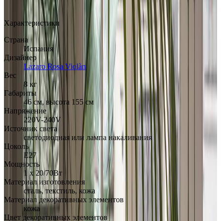
Арт.: Frank floor
·
Добавлено: 28.06.2019
Характеристики
Страна
Испания
Дизайнер
Lazaro Rosa Violàn
Вес
8 кг
Габариты
46 см, высота 155 см
Напряжение
220V-240V
Источник света
светодиодная или лампа накаливания
Цоколь
Е27
Мощность
1 х 20/70Вт
Материал изготовления
сталь, текстиль, кожа
Материал декоративных элементов
кожа
Цвет декоративных элементов