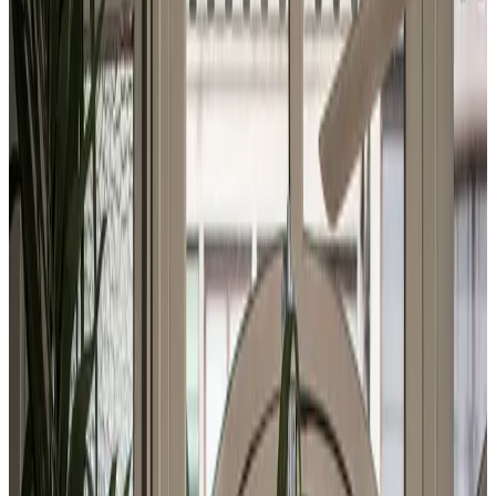
1
/
5
Metalarte
Все изделия бренда →
Напольный светильник
Metalarte Frank floor
Арт.
:
Frank floor
Коллекция
:
Frank
Поставка
:
60–90
дней
Напольные светильники
Ссылка