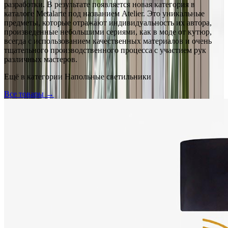
разработки. В результате появляется новая категория в
каталоге Metalarte под названием Atelier. Это уникальные
предметы, которые отражают индивидуальность их автора,
произведенные небольшими сериями, как в моде от кутюр,
всегда с использованием качественных материалов и очень
тщательного производственного процесса с участием рук
различных мастеров.
Ещё в категории
Напольные светильники
Все товары →