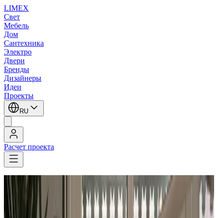
LIMEX
Свет
Мебель
Дом
Сантехника
Электро
Двери
Бренды
Дизайнеры
Идеи
Проекты
RU
Расчет проекта
LIMEX
/
Metalarte
/
Lazaro Rosa Violàn
/
Напольные светильники