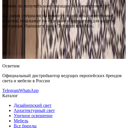
Можно ли получить консультацию по совместимости?
Да, наши специалисты помогут подобрать совместимые
изделия, подскажут по отделкам и вариантам для вашего
интерьера. Напишите нам в Telegram или Max.
Metalarte
Напольный светильник Metalarte Frank floor
—
купить в интернет-магазине OSVETIM с доставкой по России.
Каталог напольные светильники с фото, характеристиками и
актуальными ценами.
Оригинальная продукция Metalarte.
Консультация и подбор: Telegram, Max.
Осветим
Официальный дистрибьютор ведущих европейских брендов
света и мебели в России
Telegram
WhatsApp
Каталог
Дизайнерский свет
Архитектурный свет
Уличное освещение
Мебель
Все бренды