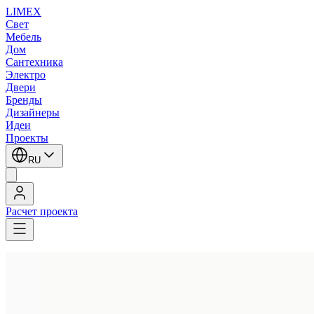
LIMEX
Свет
Мебель
Дом
Сантехника
Электро
Двери
Бренды
Дизайнеры
Идеи
Проекты
RU
Расчет проекта
LIMEX
/
Bover
/
Joana Bover
/
Настенные светильники