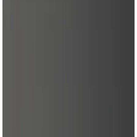
1
/
2
Metalarte
Все изделия бренда →
Настенный светильник
Metalarte Mamba a
Арт.
:
160102500
Коллекция
:
Mamba
Поставка
:
60–90
дней
Настенные светильники
Ссылка