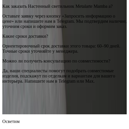
Как заказать Настенный светильник Metalarte Mamba a?
Оставьте заявку через кнопку «Запросить информацию о
цене» или напишите нам в Telegram. Мы подтвердим наличие,
уточним сроки и оформим заказ.
Какие сроки доставки?
Ориентировочный срок доставки этого товара: 60–90 дней.
Точные сроки уточняйте у менеджера.
Можно ли получить консультацию по совместимости?
Да, наши специалисты помогут подобрать совместимые
изделия, подскажут по отделкам и вариантам для вашего
интерьера. Напишите нам в Telegram или Max.
Metalarte
Настенный светильник Metalarte Mamba a
— купить
в интернет-магазине OSVETIM с доставкой по России.
Каталог настенные светильники с фото, характеристиками и
актуальными ценами.
Оригинальная продукция Metalarte.
Консультация и подбор: Telegram, Max.
Осветим