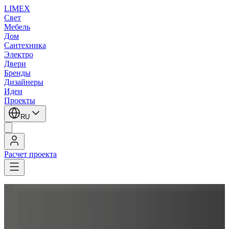
LIMEX
Свет
Мебель
Дом
Сантехника
Электро
Двери
Бренды
Дизайнеры
Идеи
Проекты
RU
Расчет проекта
LIMEX
/
Metalarte
/
Lagranja
/
Настенные светильники