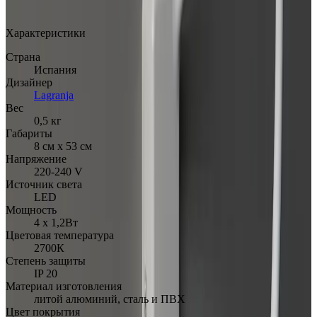
Арт.: 160102500
·
Добавлено: 01.07.2019
Характеристики
Страна
Испания
Дизайнер
Lagranja
Вес
0,5 кг
Габариты
8 см х 53 см
Напряжение
220-240 V
Источник света
LED
Мощность
4 х 1,2Вт
Цветовая температура
2700К
Степень защиты
IP 20
Материал изготовления
литой алюминий, сталь и ПВХ
Цвет покрытия