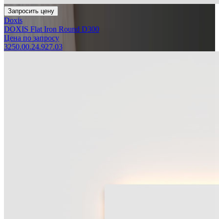
Запросить цену
Doxis
DOXIS Flat Iron Round D300
Цена по запросу
3250.00.24.927.03