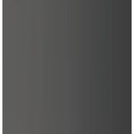
Telegram
Консультация и подбор
Подскажем по совместимости, отделкам, срокам поставки и
подберем вариант под интерьер или проект.
Запросить информацию о цене