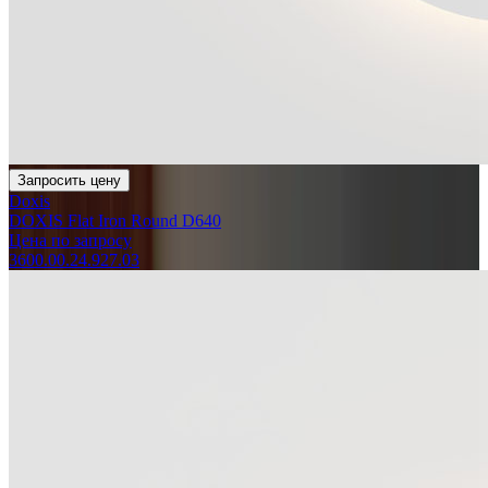
Запросить цену
Doxis
DOXIS Flat Iron Round D640
Цена по запросу
3600.00.24.927.03