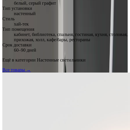
белый, серый графит
Тип установки
настенный
Стиль
хай-тек
Тип помещения
кабинет, библиотека, спальня, гостиная, кухня, столовая,
прихожая, холл, кафе/бары, рестораны
Срок доставки
60–90 дней
Ещё в категории
Настенные светильники
Все товары →