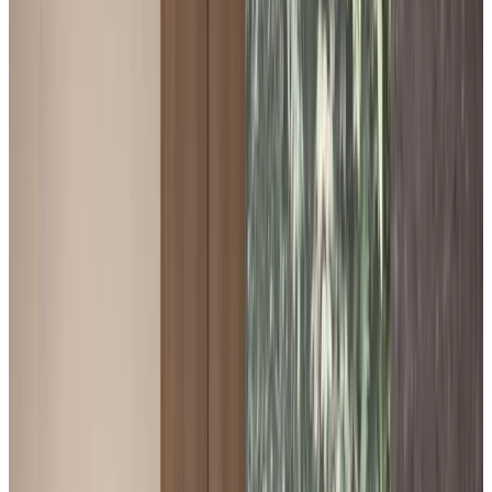
OLEV
Все изделия бренда →
Настенный светильник Olev
Charmer AP
Поставка
:
60–90 дней
Настенные светильники
Ссылка