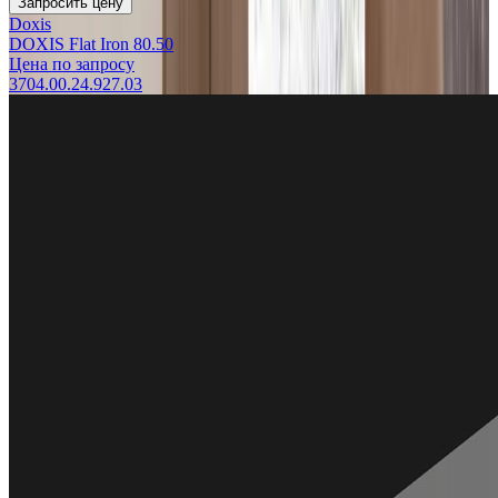
Запросить цену
Doxis
DOXIS Flat Iron 80.50
Цена по запросу
3704.00.24.927.03