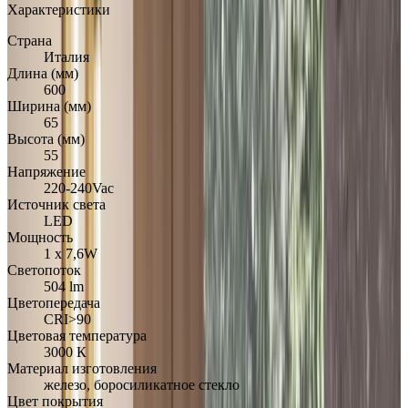
Характеристики
Страна
Италия
Длина (мм)
600
Ширина (мм)
65
Высота (мм)
55
Напряжение
220-240Vac
Источник света
LED
Мощность
1 х 7,6W
Светопоток
504 lm
Цветопередача
CRI>90
Цветовая температура
3000 К
Материал изготовления
железо, боросиликатное стекло
Цвет покрытия