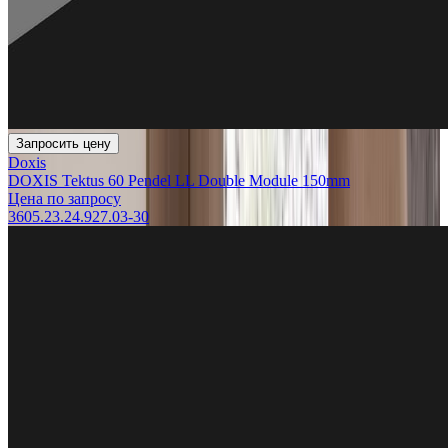
Запросить цену
Doxis
DOXIS Tektus 60 Pendel LL Double Module 150mm
Цена по запросу
3605.23.24.927.03-30