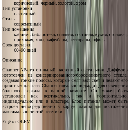
коричневый, черный, золотой, хром
Тип установки
настенный
Стиль
современный
Тип помещения
кабинет, библиотека, спальня, гостиная, кухня, столовая,
прихожая, холл, кафе/бары, рестораны, офисы
Срок доставки
60–90 дней
Описание
Charmer AP-это стильный настенный светильник. Диффузор
изготовлен из консервированного/боросиликатного стекла,
создавая тонкие полосы, которые смягчают свет и делают его
приятным для глаз. Charmer идеально подходит для освещения
большого зеркала в ванной комнате. Он может быть
установлен как вертикально, так и горизонтально,
индивидуально или в кластере. Блок питания может быть
встроен непосредственно в корпус лампы для достижения
максимально чистой эстетики.
Ещё от
OLEV