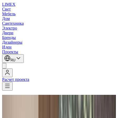
LIMEX
Свет
Мебель
Дом
Сантехника
Электро
Двери
Бренды
Дизайнеры
Идеи
Проекты
RU
Расчет проекта
LIMEX
/
OLEV
/
Настенные светильники
1
/
5