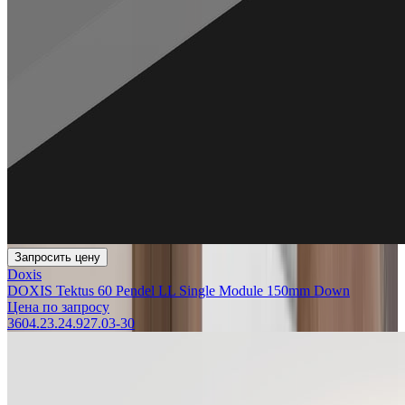
Запросить цену
Doxis
DOXIS Tektus 60 Pendel LL Single Module 150mm Down
Цена по запросу
3604.23.24.927.03-30