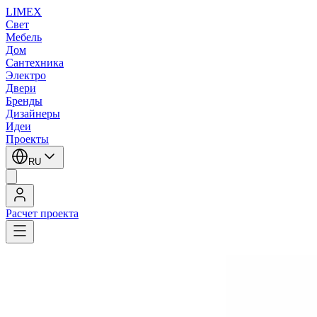
LIMEX
Свет
Мебель
Дом
Сантехника
Электро
Двери
Бренды
Дизайнеры
Идеи
Проекты
RU
Расчет проекта
LIMEX
/
HEATHFIELD & Co
/
Настольные лампы
HEATHFIELD & Co