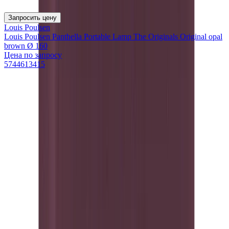
Запросить цену
Louis Poulsen
Louis Poulsen Panthella Portable Lamp The Originals Original opal
brown Ø 160
Цена по запросу
5744613415