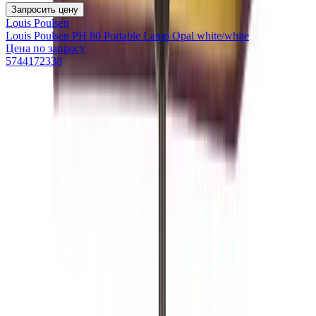
Запросить цену
Louis Poulsen
Louis Poulsen PH 80 Portable Lamp Opal white/white
Цена по запросу
5744172338