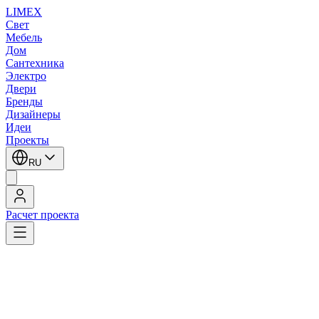
LIMEX
Свет
Мебель
Дом
Сантехника
Электро
Двери
Бренды
Дизайнеры
Идеи
Проекты
RU
Расчет проекта
LIMEX
/
HEATHFIELD & Co
/
Настольные лампы
1
/
2