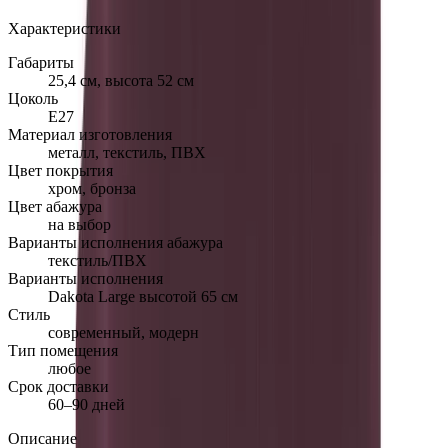
Характеристики
Габариты
25,4 см, высота 52 см
Цоколь
Е27
Материал изготовления
металл, текстиль, ПВХ
Цвет покрытия
хром, бронза
Цвет абажура
на выбор
Варианты исполнения абажура
текстиль/ПВХ
Варианты исполнения
Dakota Large высотой 65 см
Стиль
современный, модерн
Тип помещения
любое
Срок доставки
60–90 дней
Описание