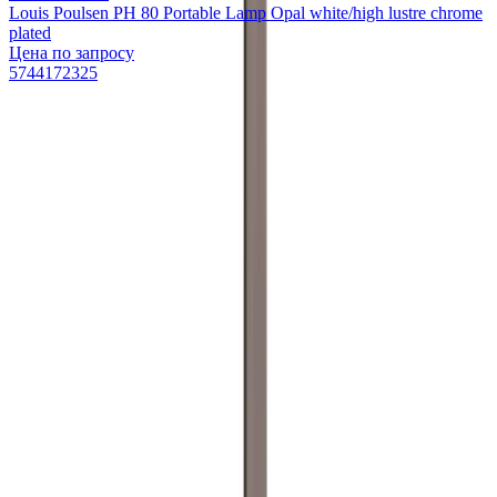
Louis Poulsen PH 80 Portable Lamp Opal white/high lustre chrome
plated
Цена по запросу
5744172325