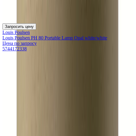
Запросить цену
Louis Poulsen
Louis Poulsen PH 80 Portable Lamp Opal white/white
Цена по запросу
5744172338