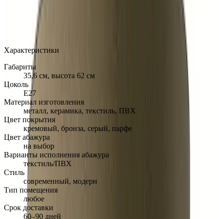
MAX
Арт.: TL-CELN-CHRO-PARF
·
Добавлено: 14.02.2018
Характеристики
Габариты
35,6 см, высота 62 см
Цоколь
Е27
Материал изготовления
металл, керамика, текстиль, ПВХ
Цвет покрытия
кремовый, бронза, серый, парфе
Цвет абажура
на выбор
Варианты исполнения абажура
текстиль/ПВХ
Стиль
современный, модерн
Тип помещения
любое
Срок доставки
60–90 дней