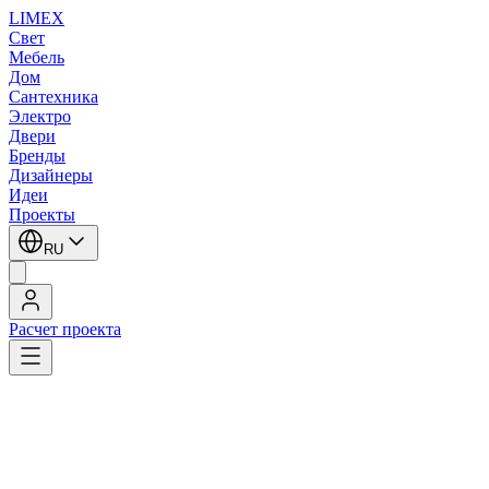
LIMEX
Свет
Мебель
Дом
Сантехника
Электро
Двери
Бренды
Дизайнеры
Идеи
Проекты
RU
Расчет проекта
LIMEX
/
HEATHFIELD & Co
/
Настольные лампы
1
/
4