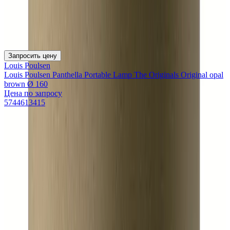
Запросить цену
Louis Poulsen
Louis Poulsen Panthella Portable Lamp The Originals Original opal
brown Ø 160
Цена по запросу
5744613415