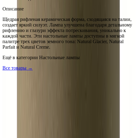
Описание
Щедрая рифленая керамическая форма, сходящаяся на талии,
создает яркий силуэт. Лампа улучшена благодаря детальному
рифлению и глазури эффекта потрескивания, уникально к
каждой части. Эти настольные лампы доступны в мягкой
палитре трех цветов земного тона: Natural Glacier, Natural
Parfait и Natural Creme.
Ещё в категории
Настольные лампы
Все товары →