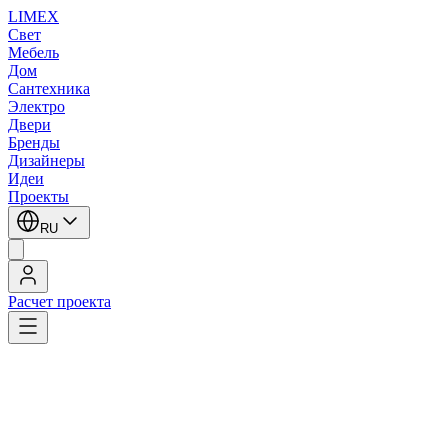
LIMEX
Свет
Мебель
Дом
Сантехника
Электро
Двери
Бренды
Дизайнеры
Идеи
Проекты
RU
Расчет проекта
LIMEX
/
HEATHFIELD & Co
/
Настольные лампы
1
/
3