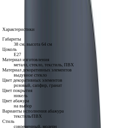
MAX
Арт.: TL-EMSE-CHRO-ROSE
·
Добавлено: 14.02.2018
Характеристики
Габариты
38 см, высота 64 см
Цоколь
Е27
Материал изготовления
металл, стекло, текстиль, ПВХ
Материал декоративных элементов
выдувное стекло
Цвет декоративных элементов
розовый, сапфир, гранат
Цвет покрытия
никель
Цвет абажура
на выбор
Варианты исполнения абажура
текстиль/ПВХ
Стиль
современный, модерн