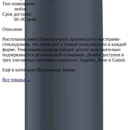
Тип помещения
любое
Срок доставки
60–90 дней
Описание
Настольная лампа Esme вручную производится мастерами-
стеклодувами, что приводит к тонкой уникальности в каждой
форме. Уникальная природа каждой детали дополнительно
подчеркивается детализацией пузырьков. Дизайн доступен в
трех элегантных цветовых вариантах: Sapphire, Rose и Garnet.
Ещё в категории
Настольные лампы
Все товары →