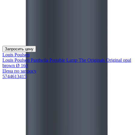
Запросить цену
Louis Poulsen
Louis Poulsen Panthella Portable Lamp The Originals Original opal
brown Ø 160
Цена по запросу
5744613415