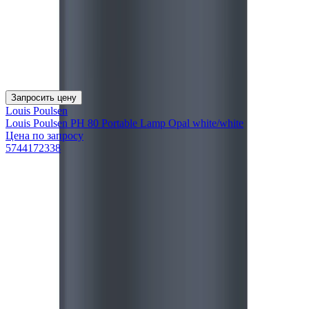
Запросить цену
Louis Poulsen
Louis Poulsen PH 80 Portable Lamp Opal white/white
Цена по запросу
5744172338