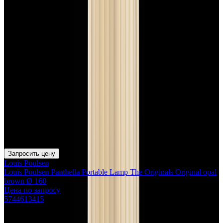
Запросить цену
Louis Poulsen
Louis Poulsen Panthella Portable Lamp The Originals Original opal
brown Ø 160
Цена по запросу
5744613415