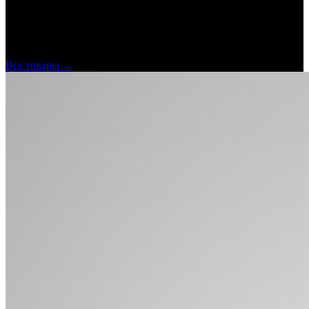
подвески Swarovski Elements. Доступны в разных размерах и
цветах. Коллекция Opera Classic.
Ещё от
Italamp
Все товары →