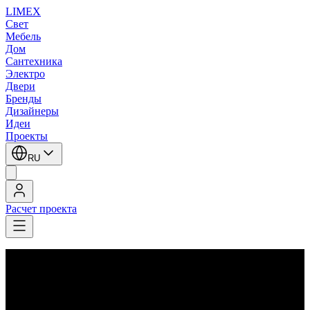
LIMEX
Свет
Мебель
Дом
Сантехника
Электро
Двери
Бренды
Дизайнеры
Идеи
Проекты
RU
Расчет проекта
LIMEX
/
Italamp
/
Roberta Vitadello
/
Настольные лампы