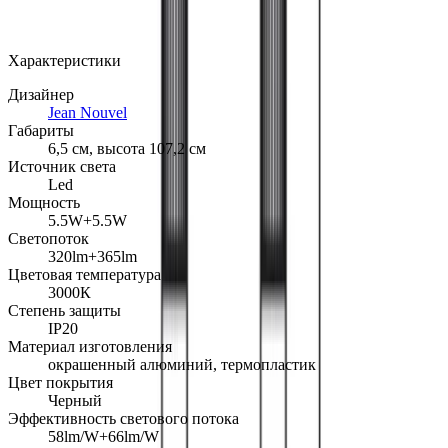
Арт.: 1445010A
·
Добавлено: 04.09.2017
Характеристики
Дизайнер
Jean Nouvel
Габариты
6,5 см, высота 107,2 см
Источник света
Led
Мощность
5.5W+5.5W
Светопоток
320lm+365lm
Цветовая температура
3000К
Степень защиты
IP20
Материал изготовления
окрашенный алюминий, термопластик
Цвет покрытия
Черный
Эффективность светового потока
58lm/W+66lm/W