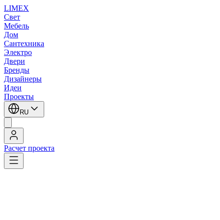
LIMEX
Свет
Мебель
Дом
Сантехника
Электро
Двери
Бренды
Дизайнеры
Идеи
Проекты
RU
Расчет проекта
LIMEX
/
Artemide
/
Jean Nouvel
/
Напольные светильники