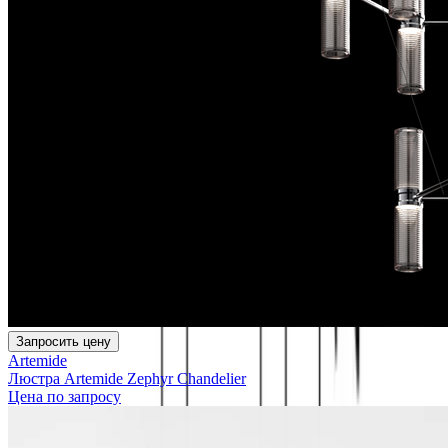
Запросить цену
Artemide
Люстра Artemide Zephyr Chandelier
Цена по запросу