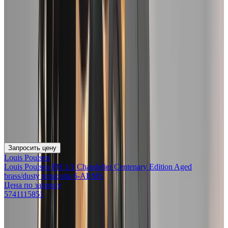
Запросить цену
Louis Poulsen
Louis Poulsen PH 1/1 Chandelier Centenary Edition Aged
brass/dusty terracotta 6-ARMS
Цена по запросу
5741115851