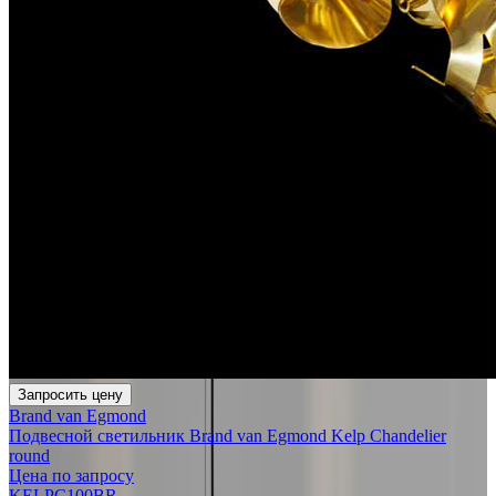
Запросить цену
Brand van Egmond
Подвесной светильник Brand van Egmond Kelp Chandelier
round
Цена по запросу
KELPC100BR