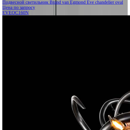
Подвесной светильник Brand van Egmond Eve chandelier oval
Цена по запросу
EVEOC160N