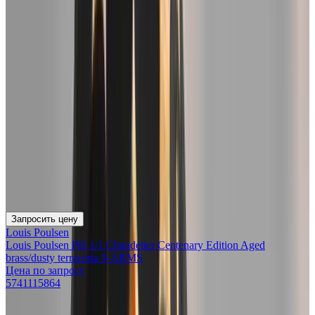
Запросить цену
Louis Poulsen
Louis Poulsen PH 1/1 Chandelier Centenary Edition Aged
brass/dusty terracotta 9-ARMS
Цена по запросу
5741115864