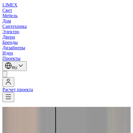
LIMEX
Свет
Мебель
Дом
Сантехника
Электро
Двери
Бренды
Дизайнеры
Идеи
Проекты
RU
Расчет проекта
LIMEX
/
Brand van Egmond
/
Подвесные светильники
Brand van Egmond