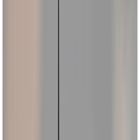
Все изделия бренда →
Подвесной светильник Brand
van Egmond Pin-Up
PUH60BLMSIL
Арт.
:
Pin-Up PUH60BLMSIL
Коллекция
:
Pin-Up
Поставка
:
60–
90 дней
Подвесные светильники
Ссылка