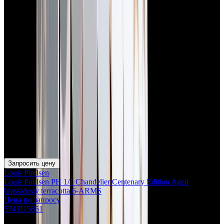
Запросить цену
Louis Poulsen
Louis Poulsen PH 1/1 Chandelier Centenary Edition Aged
brass/dusty terracotta 6-ARMS
Цена по запросу
5741115851