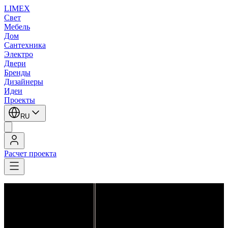
LIMEX
Свет
Мебель
Дом
Сантехника
Электро
Двери
Бренды
Дизайнеры
Идеи
Проекты
RU
Расчет проекта
LIMEX
/
Brand van Egmond
/
Подвесные светильники
Brand van Egmond