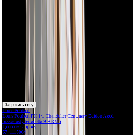
Запросить цену
Louis Poulsen
Louis Poulsen PH 1/1 Chandelier Centenary Edition Aged
brass/dusty terracotta 9-ARMS
Цена по запросу
5741115864