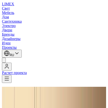
LIMEX
Свет
Мебель
Дом
Сантехника
Электро
Двери
Бренды
Дизайнеры
Идеи
Проекты
RU
Расчет проекта
LIMEX
/
Axolight
/
Timo Ripatti
/
Подвесные светильники