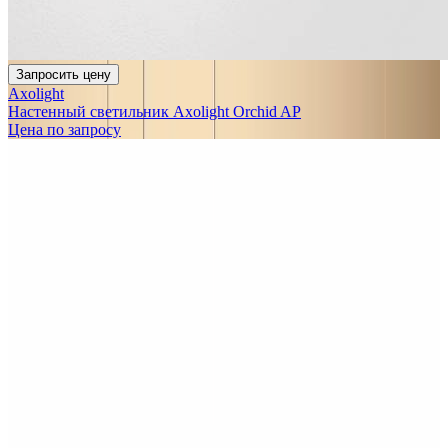
Запросить цену
Axolight
Настенный светильник Axolight Orchid AP
Цена по запросу