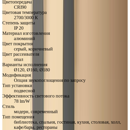
Цветопередача
CRI90
Цветовая температура
2700/3000 К
Степень защиты
IP 20
Материал изготовления
алюминий
Цвет покрытия
серый, коричневый
Цвет рассеивателя
опал
Варианты исполнения
Ø120, Ø160, Ø180
Модификация
Опция звукопоглощения по запросу
Тип установки
подвесной
Эффективность светового потока
78 lm/W
Стиль
модерн, современный
Тип помещения
библиотека, спальня, гостиная, кухня, столовая, холл,
кафе/бары, рестораны