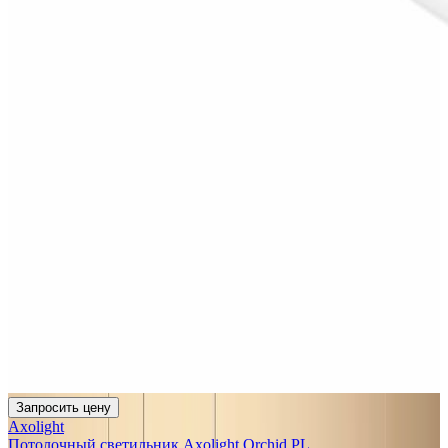
Запросить цену
Axolight
Потолочный светильник Axolight Orchid PL