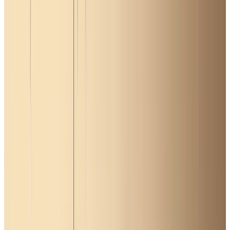
1
/
2
Все изделия бренда →
Подвесной светильник
Axolight U-Light spula Ø90
Коллекция
:
U-Light
Поставка
:
60–90 дней
Подвесные
светильники
Ссылка