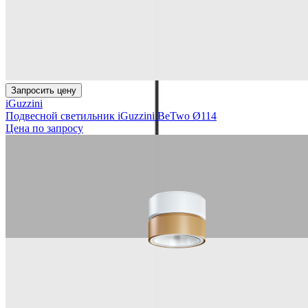
Запросить цену
iGuzzini
Подвесной светильник iGuzzini BeTwo Ø114
Цена по запросу