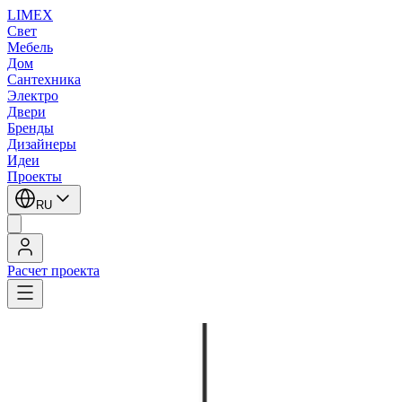
LIMEX
Свет
Мебель
Дом
Сантехника
Электро
Двери
Бренды
Дизайнеры
Идеи
Проекты
RU
Расчет проекта
LIMEX
/
iGuzzini
/
Maurici Gines
/
Подвесные светильники