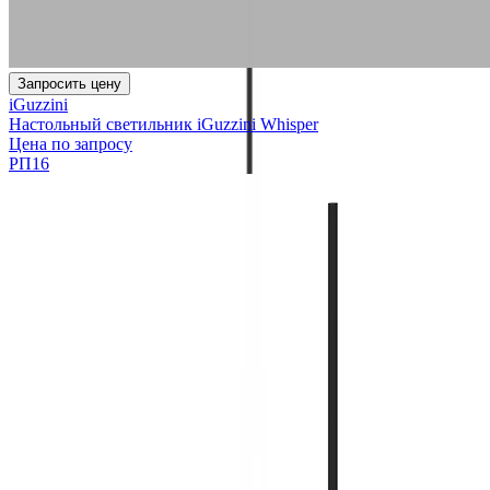
Запросить цену
iGuzzini
Настольный светильник iGuzzini Whisper
Цена по запросу
РП16