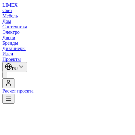
LIMEX
Свет
Мебель
Дом
Сантехника
Электро
Двери
Бренды
Дизайнеры
Идеи
Проекты
RU
Расчет проекта
LIMEX
/
Zonca
/
Подвесные светильники
Zonca