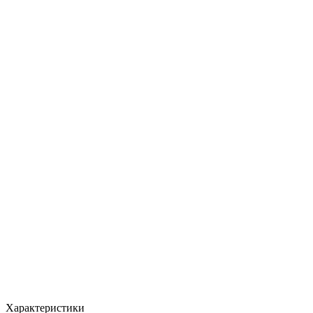
MAX
Арт.: 23513
·
Добавлено: 04.09.2017
Характеристики