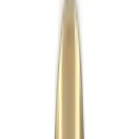
1
/
4
Slamp
Все изделия бренда →
Подвесной светильник Slamp
Tulip 7R
Коллекция
:
Tulip
Поставка
:
60–90 дней
Подвесные
светильники
Ссылка