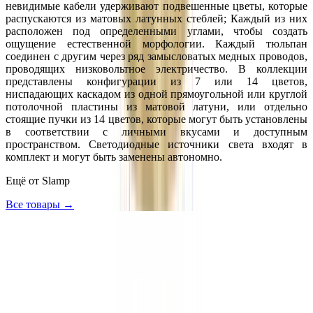
невидимые кабели удерживают подвешенные цветы, которые
распускаются из матовых латунных стеблей; Каждый из них
расположен под определенными углами, чтобы создать
ощущение естественной морфологии. Каждый тюльпан
соединен с другим через ряд замысловатых медных проводов,
проводящих низковольтное электричество. В коллекции
представлены конфигурации из 7 или 14 цветов,
ниспадающих каскадом из одной прямоугольной или круглой
потолочной пластины из матовой латуни, или отдельно
стоящие пучки из 14 цветов, которые могут быть установлены
в соответствии с личными вкусами и доступным
пространством. Светодиодные источники света входят в
комплект и могут быть заменены автономно.
Ещё от
Slamp
Все товары →