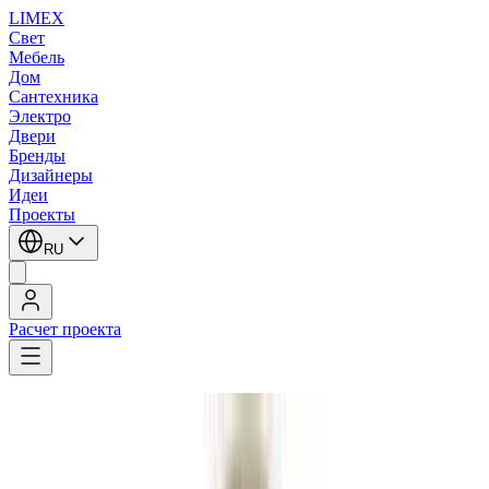
LIMEX
Свет
Мебель
Дом
Сантехника
Электро
Двери
Бренды
Дизайнеры
Идеи
Проекты
RU
Расчет проекта
LIMEX
/
Slamp
/
Marc Sadler
/
Подвесные светильники