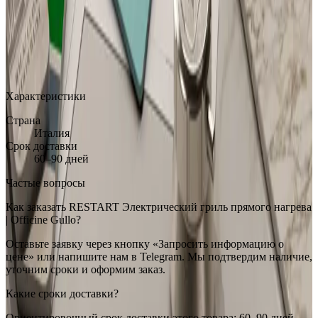
MAX
Арт.: rst-en-ranges-and-appliances-og-professional-modules-
electric-contact-grill
·
Добавлено: 13.04.2026
Характеристики
Страна
Италия
Срок доставки
60–90 дней
Частые вопросы
Как заказать RESTART Электрический гриль прямого нагрева
| Officine Gullo?
Оставьте заявку через кнопку «Запросить информацию о
цене» или напишите нам в Telegram. Мы подтвердим наличие,
уточним сроки и оформим заказ.
Какие сроки доставки?
Ориентировочный срок доставки этого товара: 60–90 дней.