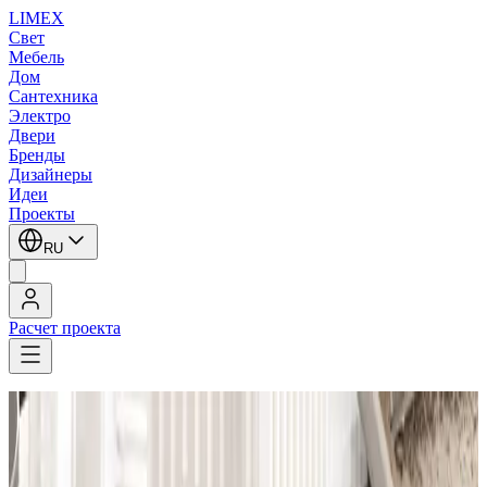
LIMEX
Свет
Мебель
Дом
Сантехника
Электро
Двери
Бренды
Дизайнеры
Идеи
Проекты
RU
Расчет проекта
LIMEX
/
ДО
1
/
2