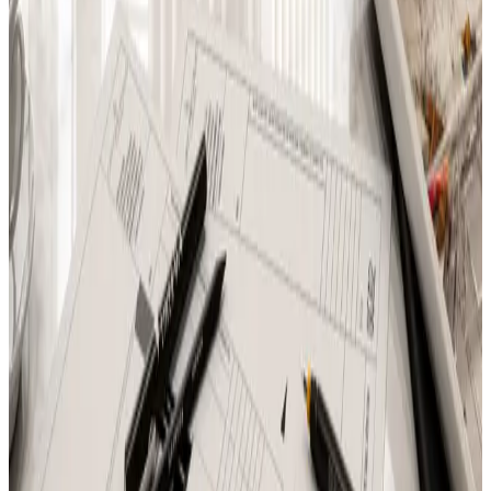
Все изделия бренда →
RESTART Электрический
гриль прямого нагрева |
Officine Gullo
Электрический гриль Officine Gullo для люксовых кухонь.
Быстро нагревается, готовит на гриле мясо, рыбу и овощи с
экономией энергии. Узнать больше
Арт.
:
rst-en-ranges-and-appliances-og-professional-modules-
electric-contact-grill
Поставка
:
60–90 дней
Ссылка