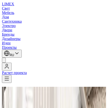
LIMEX
Свет
Мебель
Дом
Сантехника
Электро
Двери
Бренды
Дизайнеры
Идеи
Проекты
RU
Расчет проекта
LIMEX
/
ДО
1
/
3