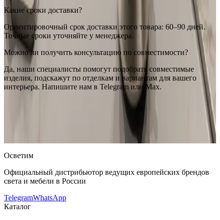
Какие сроки доставки?
Ориентировочный срок доставки этого товара: 60–90 дней.
Точные сроки уточняйте у менеджера.
Можно ли получить консультацию по совместимости?
Да, наши специалисты помогут подобрать совместимые
изделия, подскажут по отделкам и вариантам для вашего
интерьера. Напишите нам в Telegram или Max.
RESTART
RESTART Роскошная электрическая
многофункциональная духовка 100 см | Officine Gullo
—
купить в интернет-магазине OSVETIM с доставкой по России.
Оригинальная продукция RESTART.
Консультация и подбор:
Telegram, Max.
Осветим
Официальный дистрибьютор ведущих европейских брендов
света и мебели в России
Telegram
WhatsApp
Каталог