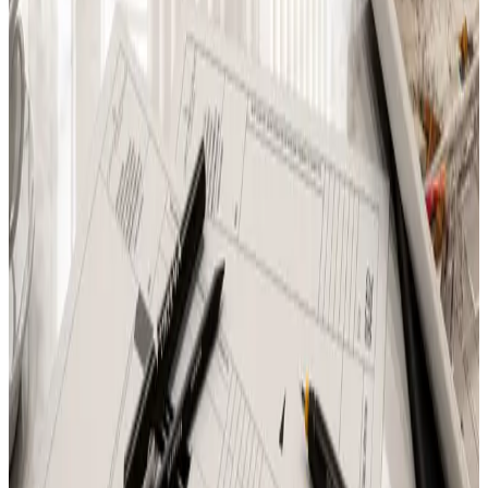
Все изделия бренда →
RESTART Роскошная
электрическая
многофункциональная
духовка 100 см | Officine Gullo
Многофункциональная электрическая печь 100 см из
нержавеющей стали GN 1/1. Вентилируемая, сокращает время
приготовления. Аксессуары и противни Gastronorm по
запросу.
Арт.
:
rst-en-ranges-and-appliances-og-professional-modules-
electric-multifunction-oven-100-cm
Поставка
:
60–90 дней
Ссылка