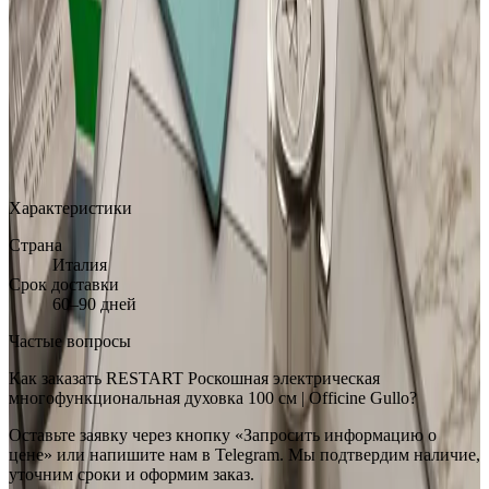
MAX
Арт.: rst-en-ranges-and-appliances-og-professional-modules-
electric-multifunction-oven-100-cm
·
Добавлено: 13.04.2026
Характеристики
Страна
Италия
Срок доставки
60–90 дней
Частые вопросы
Как заказать RESTART Роскошная электрическая
многофункциональная духовка 100 см | Officine Gullo?
Оставьте заявку через кнопку «Запросить информацию о
цене» или напишите нам в Telegram. Мы подтвердим наличие,
уточним сроки и оформим заказ.