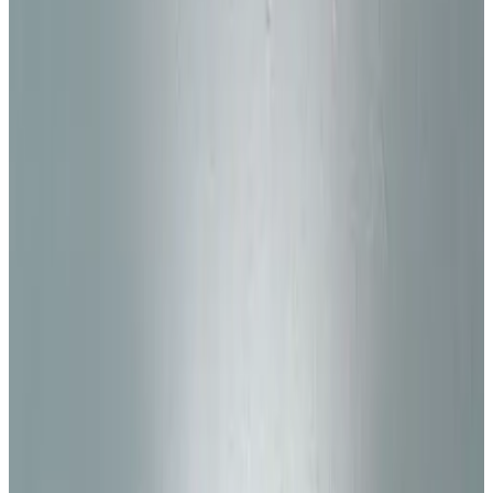
Telegram
Консультация и подбор
Подскажем по совместимости, отделкам, срокам поставки и
подберем вариант под интерьер или проект.
Запросить информацию о цене