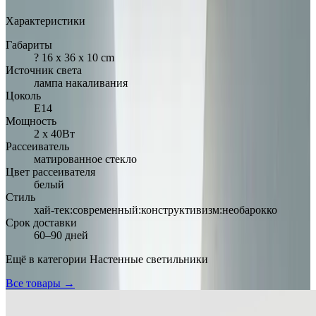
Характеристики
Габариты
? 16 х 36 х 10 cm
Источник света
лампа накаливания
Цоколь
Е14
Мощность
2 х 40Вт
Рассеиватель
матированное стекло
Цвет рассеивателя
белый
Стиль
хай-тек:современный:конструктивизм:необарокко
Срок доставки
60–90 дней
Ещё в категории
Настенные светильники
Все товары →