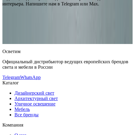
интерьера. Напишите нам в Telegram или Max.
Leucos (Alt Lucialternative)
Настенный светильник Leucos (Alt
Lucialternative) Sax parete
— купить в интернет-магазине
OSVETIM с доставкой по России.
Каталог настенные
светильники с фото, характеристиками и актуальными
ценами.
Оригинальная продукция Leucos (Alt Lucialternative).
Консультация и подбор: Telegram, Max.
Осветим
Официальный дистрибьютор ведущих европейских брендов
света и мебели в России
Telegram
WhatsApp
Каталог
Дизайнерский свет
Архитектурный свет
Уличное освещение
Мебель
Все бренды
Компания