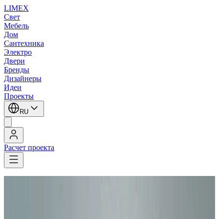
LIMEX
Свет
Мебель
Дом
Сантехника
Электро
Двери
Бренды
Дизайнеры
Идеи
Проекты
RU
Расчет проекта
LIMEX
/
Leucos (Alt Lucialternative)
/
Настенные светильники
Leucos (Alt Lucialternative)