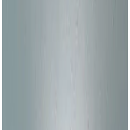
Все изделия бренда →
Настенный светильник
Leucos (Alt Lucialternative)
Sax parete
Арт.
:
2166
Коллекция
:
Sax
Поставка
:
60–90 дней
Настенные
светильники
Ссылка