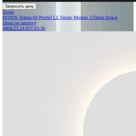
Запросить цену
Doxis
DOXIS Tektus 60 Pendel LL Single Module 150mm Down
Цена по запросу
3604.23.24.927.03-30