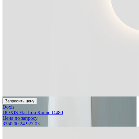
Запросить цену
Doxis
DOXIS Flat Iron Round D480
Цена по запросу
3350.00.24.927.03