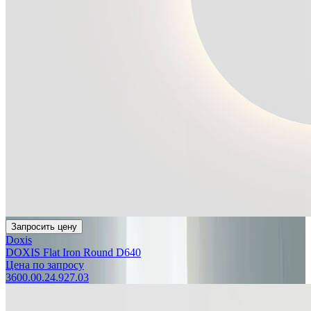
Запросить цену
Doxis
DOXIS Flat Iron Round D640
Цена по запросу
3600.00.24.927.03