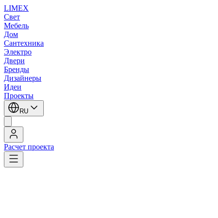
LIMEX
Свет
Мебель
Дом
Сантехника
Электро
Двери
Бренды
Дизайнеры
Идеи
Проекты
RU
Расчет проекта
LIMEX
/
Axo Light (Lightecture)
/
Подвесные светильники
1
/
4