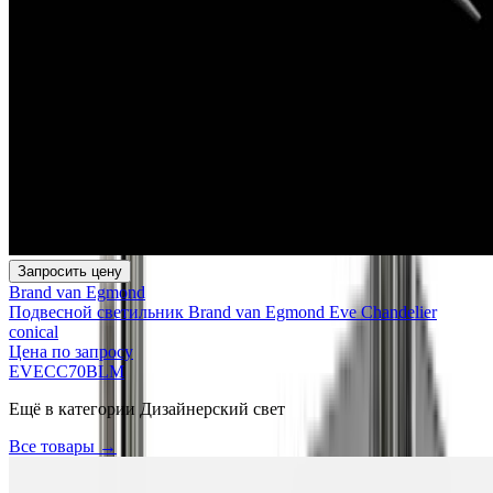
Запросить цену
Brand van Egmond
Подвесной светильник Brand van Egmond Eve Chandelier
conical
Цена по запросу
EVECC70BLM
Ещё в категории
Дизайнерский свет
Все товары →