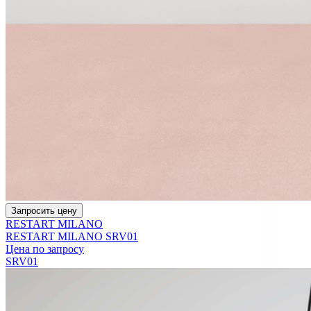
Запросить цену
RESTART MILANO
RESTART MILANO SRV01
Цена по запросу
SRV01