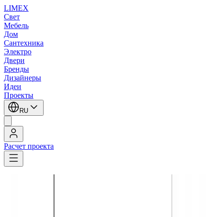
LIMEX
Свет
Мебель
Дом
Сантехника
Электро
Двери
Бренды
Дизайнеры
Идеи
Проекты
RU
Расчет проекта
LIMEX
/
Brand van Egmond
/
Дизайнерский свет
Brand van Egmond