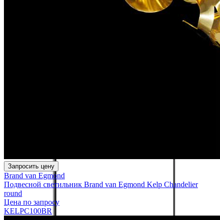
Запросить цену
Brand van Egmond
Подвесной светильник Brand van Egmond Kelp Chandelier
round
Цена по запросу
KELPC100BR