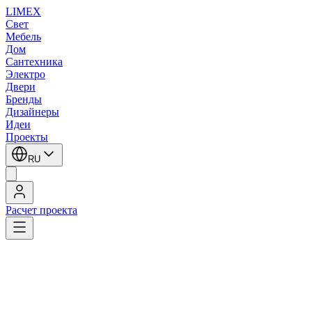
LIMEX
Свет
Мебель
Дом
Сантехника
Электро
Двери
Бренды
Дизайнеры
Идеи
Проекты
RU
Расчет проекта
LIMEX
/
Уличные прожекторы
1
/
9