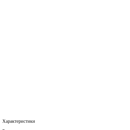
MAX
Арт.: TT-9127
·
Добавлено: 17.04.2026
Характеристики