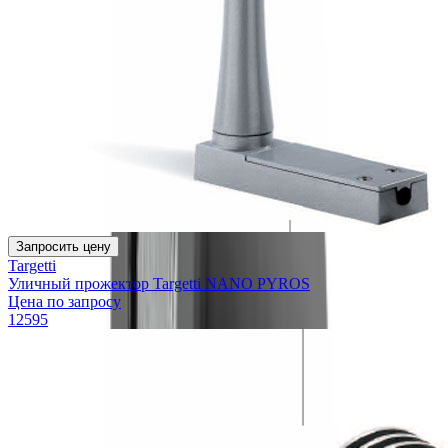
Запросить цену
Targetti
Уличный прожектор Targetti NANO PYROS
Цена по запросу
12595