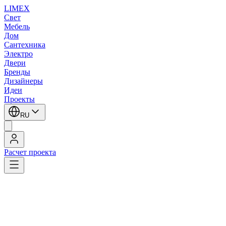
LIMEX
Свет
Мебель
Дом
Сантехника
Электро
Двери
Бренды
Дизайнеры
Идеи
Проекты
RU
Расчет проекта
LIMEX
/
Трековые светильники