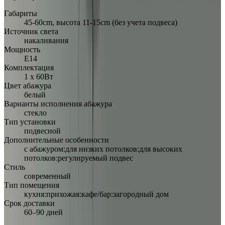
Габариты
45-60cm, высота 11-15cm (без учета подвеса)
Источник света
накаливания
Мощность
Е14
Комплектация
1 х 60Вт
Цвет абажура
белый
Варианты исполнения абажура
стекло
Тип установки
подвесной
Дополнительные особенности
с абажуром:для низких потолков:для высоких
потолков:регулируемый подвес
Стиль
современный
Тип помещения
кухня:прихожая:кафе/бар:загородный дом
Срок доставки
60–90 дней