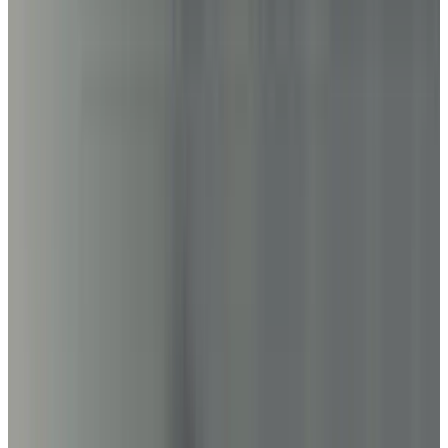
Все изделия бренда →
Подвесной светильник
Aureliano Toso Tessuto Cono
Арт.
:
Cono
Коллекция
:
Tessuto
Поставка
:
60–90 дней
Подвесные
светильники
Ссылка