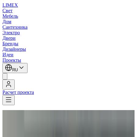
LIMEX
Свет
Мебель
Дом
Сантехника
Электро
Двери
Бренды
Дизайнеры
Идеи
Проекты
RU
Расчет проекта
LIMEX
/
Aureliano Toso
/
Подвесные светильники
Aureliano Toso