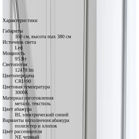
Арт.: SPVEL160LEDNEBL
·
Добавлено: 04.09.2017
Характеристики
Габариты
160 см, высота max 380 см
Источник света
Led
Мощность
95 Вт
Светопоток
12478 lm
Цветопередача
CRI>90
Цветовая температура
3000К
Материал изготовления
металл, текстиль
Цвет абажура
BL электрический синий
Варианты исполнения абажура
полиэстер и хлопок
Цвет рассеивателя
NE черный