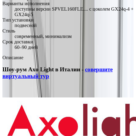
Варианты исполнения
доступны версии SPVEL160FLE.... с цоколем GX24q-4 +
GX24q-5
Тип установки
подвесной
Стиль
современный, минимализм
Срок доставки
60–90 дней
Описание
Шоу-рум Axo Light в Италии -
совершите
виртуальный тур