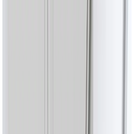
Axo Light (Lightecture)
Все изделия бренда →
Подвесной светильник Axo
Light (Lightecture) Velvet
SPVEL160 LED
Арт.
:
SPVEL160LEDNEBL
Коллекция
:
Velvet
Поставка
:
60–90
дней
Подвесные светильники
Ссылка