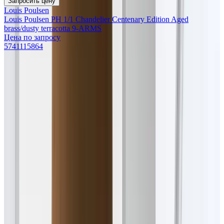
Запросить цену
Louis Poulsen
Louis Poulsen PH 1/1 Chandelier Centenary Edition Aged
brass/dusty terracotta 9-ARMS
Цена по запросу
5741115864