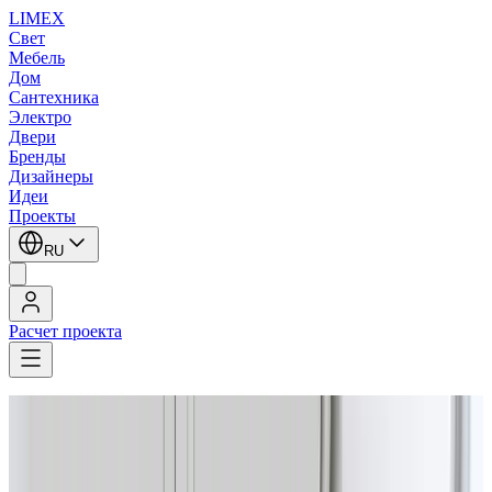
LIMEX
Свет
Мебель
Дом
Сантехника
Электро
Двери
Бренды
Дизайнеры
Идеи
Проекты
RU
Расчет проекта
LIMEX
/
Axo Light (Lightecture)
/
Подвесные светильники
1
/
6