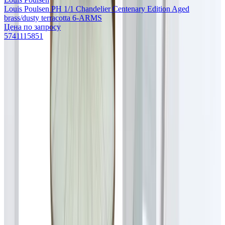
Louis Poulsen PH 1/1 Chandelier Centenary Edition Aged
brass/dusty terracotta 6-ARMS
Цена по запросу
5741115851