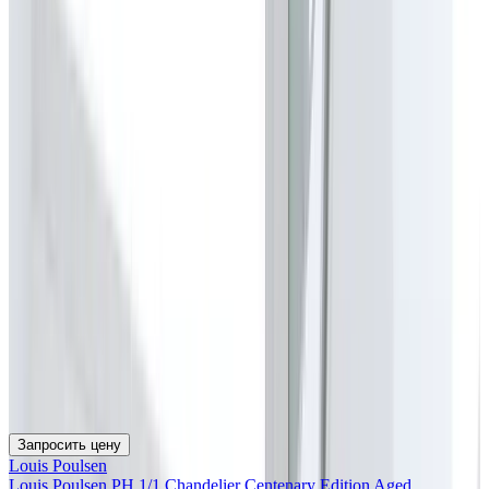
Запросить цену
Louis Poulsen
Louis Poulsen PH 1/1 Chandelier Centenary Edition Aged