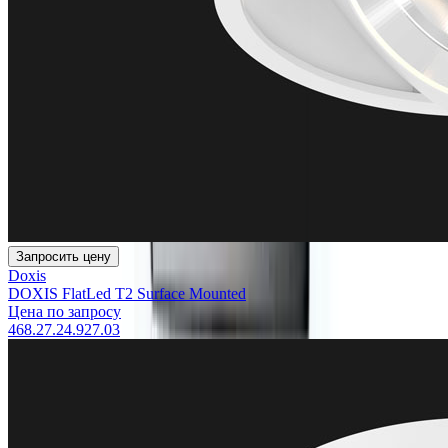
Запросить цену
Doxis
DOXIS FlatLed T2 Surface Mounted
Цена по запросу
468.27.24.927.03