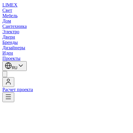
LIMEX
Свет
Мебель
Дом
Сантехника
Электро
Двери
Бренды
Дизайнеры
Идеи
Проекты
RU
Расчет проекта
LIMEX
/
Fabbian
/
Потолочные светильники
/
Потолочные светильники