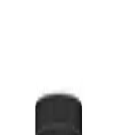
(Vita Copenhagen) Disca
етильники