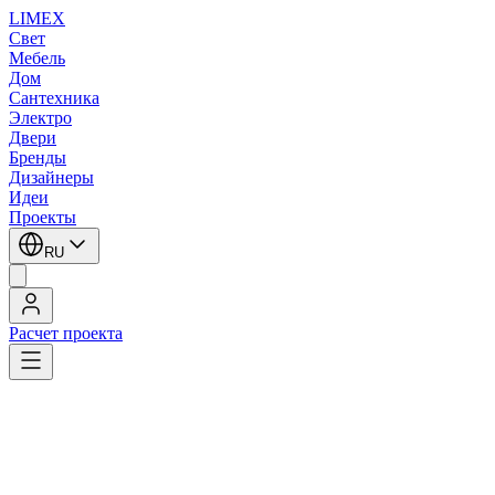
LIMEX
Свет
Мебель
Дом
Сантехника
Электро
Двери
Бренды
Дизайнеры
Идеи
Проекты
RU
Расчет проекта
LIMEX
/
UMAGE (Vita Copenhagen)
/
Настольные лампы
/
Подвесные светильники
/
Напольные светильники