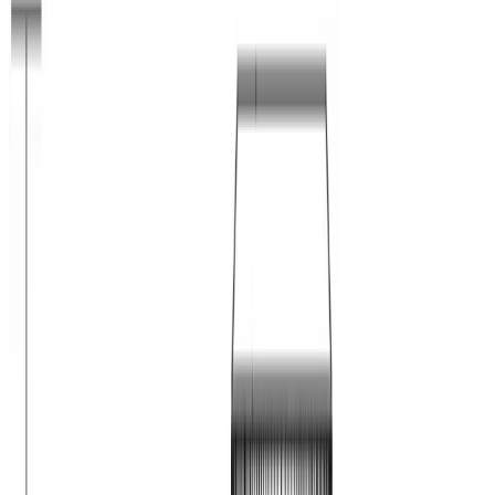
1
/
2
Quattrobi
Все изделия бренда →
Встраиваемый светодиодный
светильник Quattrobi
ENERGIE
Арт.
:
ENERGIE
Поставка
:
60–90 дней
Встраиваемые
светодиодные светильники downlight
Ссылка