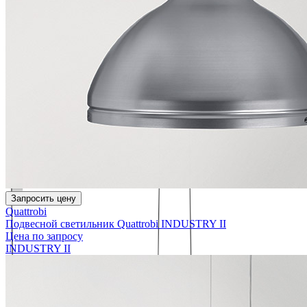
Запросить цену
Quattrobi
Подвесной светильник Quattrobi INDUSTRY II
Цена по запросу
INDUSTRY II