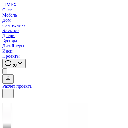
LIMEX
Свет
Мебель
Дом
Сантехника
Электро
Двери
Бренды
Дизайнеры
Идеи
Проекты
RU
Расчет проекта
LIMEX
/
Quattrobi
/
Встраиваемые в потолок светильники
/
Встраиваемые в потолок светильники
/
Встраиваемые светодиодные светильники downlight