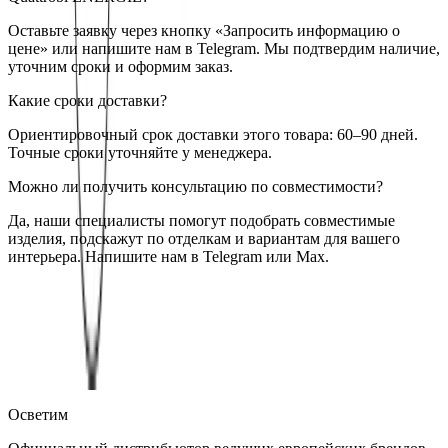
Оставьте заявку через кнопку «Запросить информацию о
цене» или напишите нам в Telegram. Мы подтвердим наличие,
уточним сроки и оформим заказ.
Какие сроки доставки?
Ориентировочный срок доставки этого товара: 60–90 дней.
Точные сроки уточняйте у менеджера.
Можно ли получить консультацию по совместимости?
Да, наши специалисты помогут подобрать совместимые
изделия, подскажут по отделкам и вариантам для вашего
интерьера. Напишите нам в Telegram или Max.
Quattrobi
Встраиваемый светодиодный светильник Quattrobi
ENERGIE
— купить в интернет-магазине OSVETIM с
доставкой по России.
Каталог встраиваемые светодиодные
светильники downlight с фото, характеристиками и
актуальными ценами.
Оригинальная продукция Quattrobi.
Консультация и подбор: Telegram, Max.
Осветим