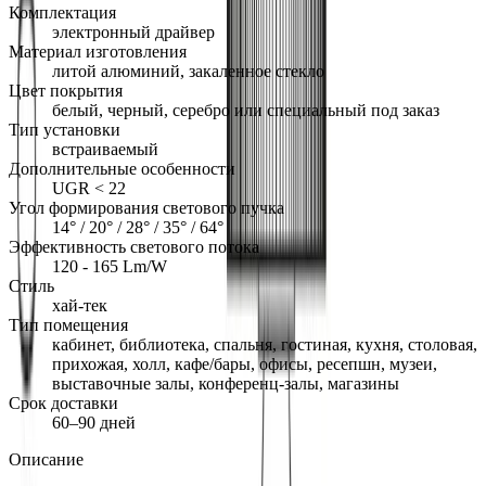
Комплектация
электронный драйвер
Материал изготовления
литой алюминий, закаленное стекло
Цвет покрытия
белый, черный, серебро или специальный под заказ
Тип установки
встраиваемый
Дополнительные особенности
UGR < 22
Угол формирования светового пучка
14° / 20° / 28° / 35° / 64°
Эффективность светового потока
120 - 165 Lm/W
Стиль
хай-тек
Тип помещения
кабинет, библиотека, спальня, гостиная, кухня, столовая,
прихожая, холл, кафе/бары, офисы, ресепшн, музеи,
выставочные залы, конференц-залы, магазины
Срок доставки
60–90 дней
Описание