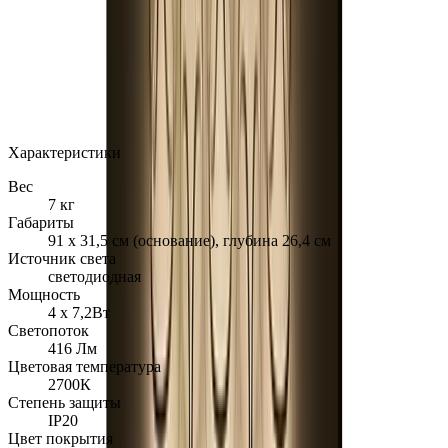
MAX
Арт.: WALL PIERCING SA.5022.5A120
·
Добавлено:
04.09.2017
Характеристики
Вес
7 кг
Габариты
91 х 31,5 см (основание), глубина 26,4 см
Источник света
светодиодная
Мощность
4 х 7,2Вт
Светопоток
416 Лм
Цветовая температура
2700К
Степень защиты
IP20
Цвет покрытия