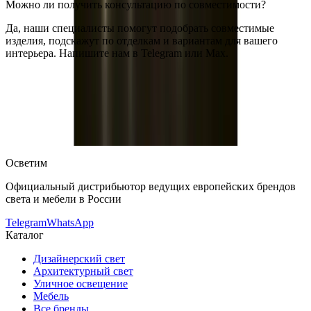
Можно ли получить консультацию по совместимости?
Да, наши специалисты помогут подобрать совместимые
изделия, подскажут по отделкам и вариантам для вашего
интерьера. Напишите нам в Telegram или Max.
Flos Architectural
Встраиваемый в стену светильник Flos
Architectural WALL PIERCING SA.5022.5A120
— купить в
интернет-магазине OSVETIM с доставкой по России.
Каталог
встраиваемые в стену светильники с фото, характеристиками
и актуальными ценами.
Оригинальная продукция Flos
Architectural.
Консультация и подбор: Telegram, Max.
Осветим
Официальный дистрибьютор ведущих европейских брендов
света и мебели в России
Telegram
WhatsApp
Каталог
Дизайнерский свет
Архитектурный свет
Уличное освещение
Мебель
Все бренды