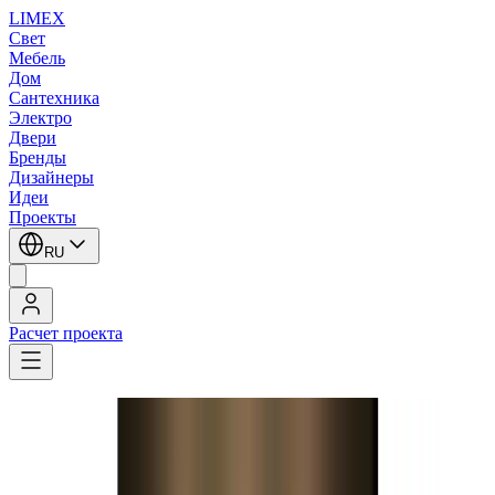
LIMEX
Свет
Мебель
Дом
Сантехника
Электро
Двери
Бренды
Дизайнеры
Идеи
Проекты
RU
Расчет проекта
LIMEX
/
Flos Architectural
/
Встраиваемые в стену светильники
1
/
3