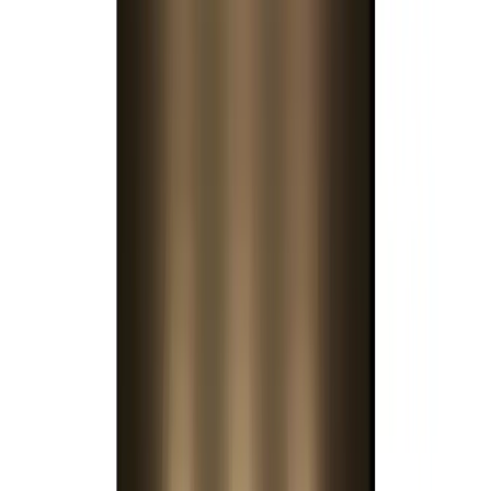
Все изделия бренда →
Встраиваемый в стену
светильник Flos Architectural
WALL PIERCING
SA.5022.5A120
Арт.
:
WALL PIERCING SA.5022.5A120
Коллекция
:
PIERCING
Поставка
:
60–90 дней
Встраиваемые в стену
светильники
Ссылка