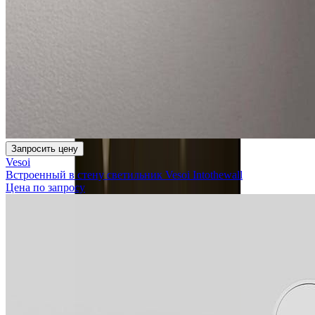
Запросить цену
Vesoi
Встроенный в стену светильник Vesoi Intothewall
Цена по запросу