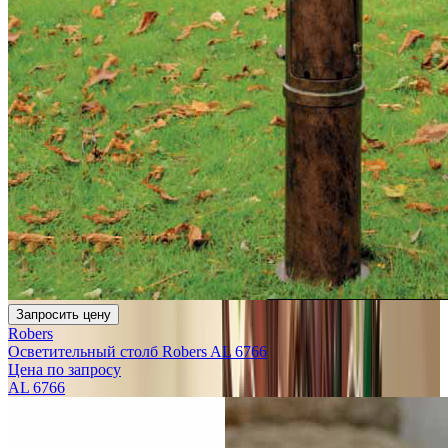
Запросить цену
Robers
Осветительный столб Robers AL 6766
Цена по запросу
AL 6766