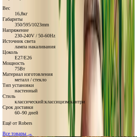
Вес
16,8кг
Габариты
350/595/1023mm
Напряжение
230-240V / 50-60Hz
Источник света
лампа накаливания
Цоколь
E27/E26
Мощность
75Вт
Материал изготовления
металл / стекло
Тип установки
настенный
Стиль
классический:классицизм:кантри
Срок доставки
60–90 дней
Ещё от
Robers
Все товары →