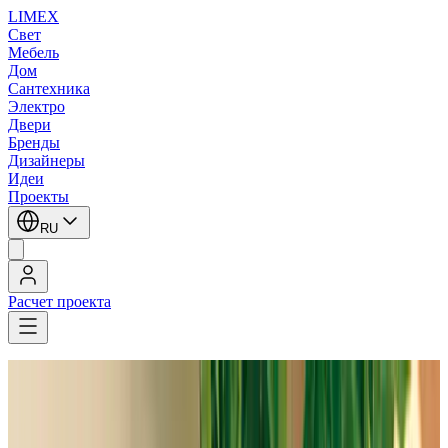
LIMEX
Свет
Мебель
Дом
Сантехника
Электро
Двери
Бренды
Дизайнеры
Идеи
Проекты
RU
Расчет проекта
LIMEX
/
Robers
/
Уличное освещение
Robers