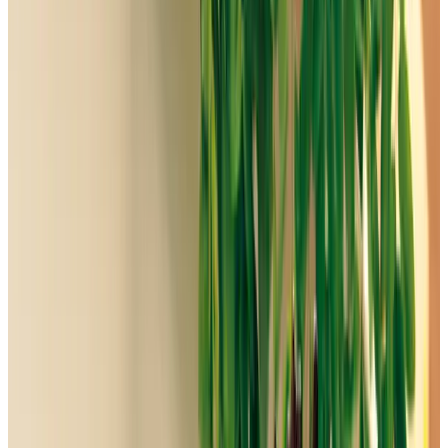
Все изделия бренда →
Настенный светильник
Robers WL 3558
Арт.
:
1454
Коллекция
:
WL
Поставка
:
60–90 дней
Уличное
освещение
Ссылка