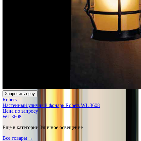
Запросить цену
Robers
Настенный уличный фонарь Robers WL 3608
Цена по запросу
WL 3608
Ещё в категории
Уличное освещение
Все товары →