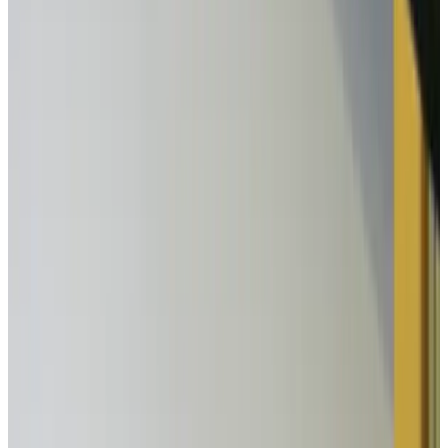
Все изделия бренда →
Настенный светильник
Robers WL 3559
Арт.
:
1457
Коллекция
:
WL
Поставка
:
60–90 дней
Уличное
освещение
Ссылка