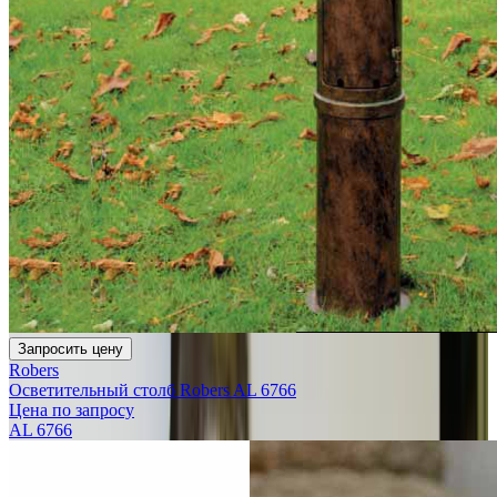
Запросить цену
Robers
Осветительный столб Robers AL 6766
Цена по запросу
AL 6766