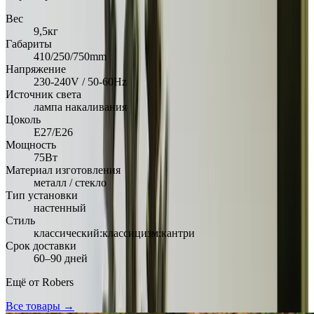
Вес
9,5кг
Габариты
410/250/750mm
Напряжение
230-240V / 50-60Hz
Источник света
лампа накаливания
Цоколь
E27/E26
Мощность
75Вт
Материал изготовления
металл / стекло
Тип установки
настенный
Стиль
классический:классицизм:кантри
Срок доставки
60–90 дней
Ещё от
Robers
Все товары →