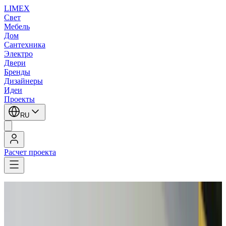
LIMEX
Свет
Мебель
Дом
Сантехника
Электро
Двери
Бренды
Дизайнеры
Идеи
Проекты
RU
Расчет проекта
LIMEX
/
Robers
/
Уличное освещение
Robers